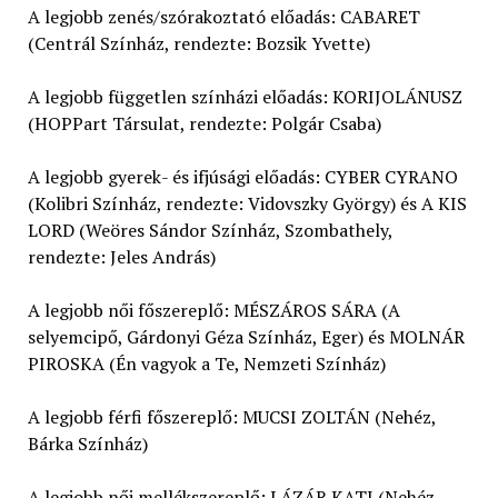
A legjobb zenés/szórakoztató előadás: CABARET
(Centrál Színház, rendezte: Bozsik Yvette)
A legjobb független színházi előadás: KORIJOLÁNUSZ
(HOPPart Társulat, rendezte: Polgár Csaba)
A legjobb gyerek- és ifjúsági előadás: CYBER CYRANO
(Kolibri Színház, rendezte: Vidovszky György) és A KIS
LORD (Weöres Sándor Színház, Szombathely,
rendezte: Jeles András)
A legjobb női főszereplő: MÉSZÁROS SÁRA (A
selyemcipő, Gárdonyi Géza Színház, Eger) és MOLNÁR
PIROSKA (Én vagyok a Te, Nemzeti Színház)
A legjobb férfi főszereplő: MUCSI ZOLTÁN (Nehéz,
Bárka Színház)
A legjobb női mellékszereplő: LÁZÁR KATI (Nehéz,