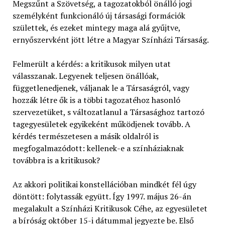
Megszűnt a Szövetség, a tagozatokból önálló jogi
személyként funkcionáló új társasági formációk
születtek, és ezeket mintegy maga alá gyűjtve,
ernyőszervként jött létre a Magyar Színházi Társaság.
Felmerült a kérdés: a kritikusok milyen utat
válasszanak. Legyenek teljesen önállóak,
függetlenedjenek, váljanak le a Társaságról, vagy
hozzák létre ők is a többi tagozatéhoz hasonló
szervezetüket, s változatlanul a Társasághoz tartozó
tagegyesületek egyikeként működjenek tovább. A
kérdés természetesen a másik oldalról is
megfogalmazódott: kellenek-e a színháziaknak
továbbra is a kritikusok?
Az akkori politikai konstellációban mindkét fél úgy
döntött: folytassák együtt. Így 1997. május 26-án
megalakult a Színházi Kritikusok Céhe, az egyesületet
a bíróság október 15-i dátummal jegyezte be. Első