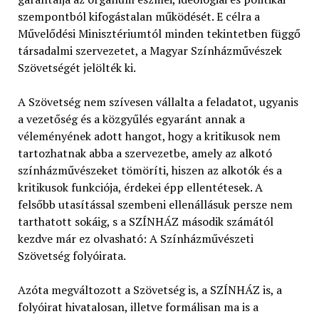
szempontból kifogástalan működését. E célra a
Művelődési Minisztériumtól minden tekintetben függő
társadalmi szervezetet, a Magyar Színházművészek
Szövetségét jelölték ki.
A Szövetség nem szívesen vállalta a feladatot, ugyanis
a vezetőség és a közgyűlés egyaránt annak a
véleményének adott hangot, hogy a kritikusok nem
tartozhatnak abba a szervezetbe, amely az alkotó
színházművészeket tömöríti, hiszen az alkotók és a
kritikusok funkciója, érdekei épp ellentétesek. A
felsőbb utasítással szembeni ellenállásuk persze nem
tarthatott sokáig, s a SZÍNHÁZ második számától
kezdve már ez olvasható: A Színházművészeti
Szövetség folyóirata.
Azóta megváltozott a Szövetség is, a SZÍNHÁZ is, a
folyóirat hivatalosan, illetve formálisan ma is a