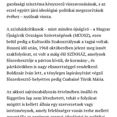
gazdasági szisztéma kényszerű visszavonásának, s az
ezzel együtt járó ideológiai-politikai megszorítások
évéhez – nyúlnak vissza.
A színházkritikusok – mint minden újságíró – a Magyar
Újságírók Országos Szövetségének (MÚOSZ), ezen
belül pedig a Kulturális Szakosztálynak a tagjai voltak.
Hosszú idő után, 1968 októberében jelent meg ismét
szakfolyóirat, ez volt a máig élő SZÍNHÁZ, amelynek
főszerkesztője a párton kívüli, de kormány-, és
pártkörökben is nagy elismertséggel rendelkező
Boldizsár Iván lett, a tényleges lapirányítást végző
főszerkesztő-helyettes pedig Csabainé Török Mária.
Az akkori sajtószabályozás értelmében önálló és
független lap nem létezhetett, tehát e folyóirat
mögött is kellett állnia egy szervezetnek vagy
intézménynek, amely felelősségre vonás terhe mellett
garantálja az orgánum eszmei, ideológiai és politikai