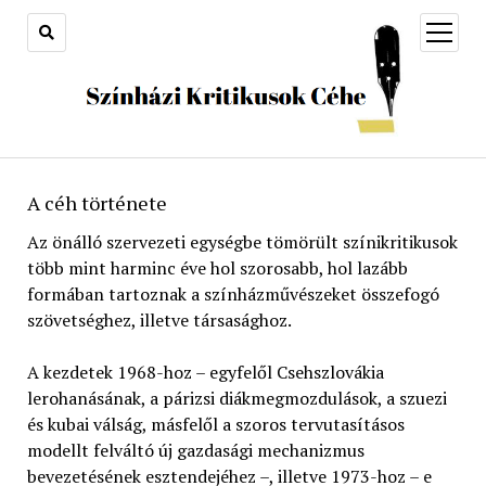
open
menu
A céh története
Az önálló szervezeti egységbe tömörült színikritikusok
több mint harminc éve hol szorosabb, hol lazább
formában tartoznak a színházművészeket összefogó
szövetséghez, illetve társasághoz.
A kezdetek 1968-hoz – egyfelől Csehszlovákia
lerohanásának, a párizsi diákmegmozdulások, a szuezi
és kubai válság, másfelől a szoros tervutasításos
modellt felváltó új gazdasági mechanizmus
bevezetésének esztendejéhez –, illetve 1973-hoz – e