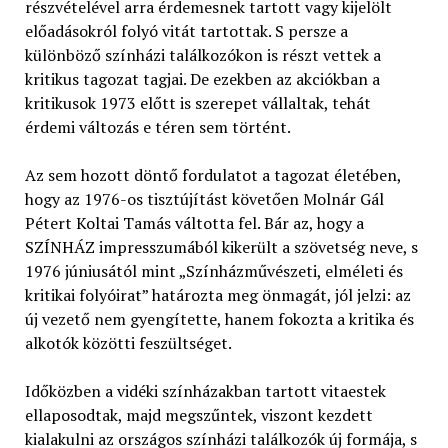
részvételével arra érdemesnek tartott vagy kijelölt
előadásokról folyó vitát tartottak. S persze a
különböző színházi találkozókon is részt vettek a
kritikus tagozat tagjai. De ezekben az akciókban a
kritikusok 1973 előtt is szerepet vállaltak, tehát
érdemi változás e téren sem történt.
Az sem hozott döntő fordulatot a tagozat életében,
hogy az 1976-os tisztújítást követően Molnár Gál
Pétert Koltai Tamás váltotta fel. Bár az, hogy a
SZÍNHÁZ impresszumából kikerült a szövetség neve, s
1976 júniusától mint „Színházművészeti, elméleti és
kritikai folyóirat” határozta meg önmagát, jól jelzi: az
új vezető nem gyengítette, hanem fokozta a kritika és
alkotók közötti feszültséget.
Időközben a vidéki színházakban tartott vitaestek
ellaposodtak, majd megszűntek, viszont kezdett
kialakulni az országos színházi találkozók új formája, s