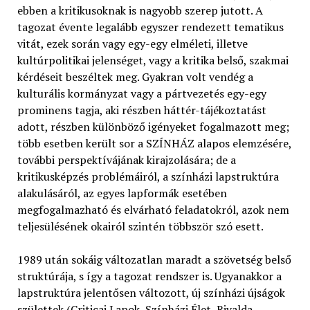
ebben a kritikusoknak is nagyobb szerep jutott. A
tagozat évente legalább egyszer rendezett tematikus
vitát, ezek során vagy egy-egy elméleti, illetve
kultúrpolitikai jelenséget, vagy a kritika belső, szakmai
kérdéseit beszéltek meg. Gyakran volt vendég a
kulturális kormányzat vagy a pártvezetés egy-egy
prominens tagja, aki részben háttér-tájékoztatást
adott, részben különböző igényeket fogalmazott meg;
több esetben került sor a SZÍNHÁZ alapos elemzésére,
további perspektívájának kirajzolására; de a
kritikusképzés problémáiról, a színházi lapstruktúra
alakulásáról, az egyes lapformák esetében
megfogalmazható és elvárható feladatokról, azok nem
teljesülésének okairól szintén többször szó esett.
1989 után sokáig változatlan maradt a szövetség belső
struktúrája, s így a tagozat rendszer is. Ugyanakkor a
lapstruktúra jelentősen változott, új színházi újságok
születtek (Criticai Lapok, Színházi Élet, Rivalda,