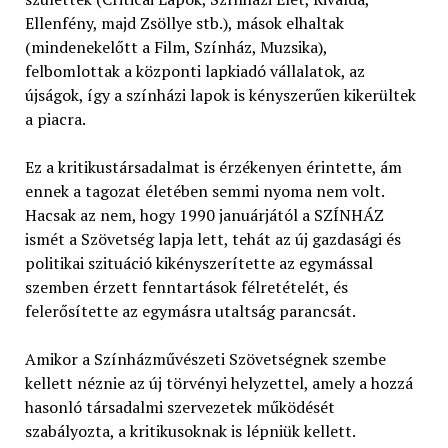
Ellenfény, majd Zsöllye stb.), mások elhaltak
(mindenekelőtt a Film, Színház, Muzsika),
felbomlottak a központi lapkiadó vállalatok, az
újságok, így a színházi lapok is kényszerűen kikerültek
a piacra.
Ez a kritikustársadalmat is érzékenyen érintette, ám
ennek a tagozat életében semmi nyoma nem volt.
Hacsak az nem, hogy 1990 januárjától a SZÍNHÁZ
ismét a Szövetség lapja lett, tehát az új gazdasági és
politikai szituáció kikényszerítette az egymással
szemben érzett fenntartások félretételét, és
felerősítette az egymásra utaltság parancsát.
Amikor a Színházművészeti Szövetségnek szembe
kellett néznie az új törvényi helyzettel, amely a hozzá
hasonló társadalmi szervezetek működését
szabályozta, a kritikusoknak is lépniük kellett.