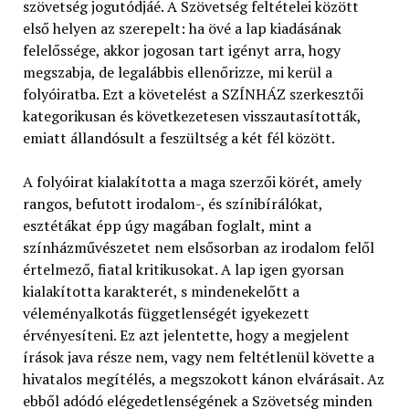
szövetség jogutódjáé. A Szövetség feltételei között
első helyen az szerepelt: ha övé a lap kiadásának
felelőssége, akkor jogosan tart igényt arra, hogy
megszabja, de legalábbis ellenőrizze, mi kerül a
folyóiratba. Ezt a követelést a SZÍNHÁZ szerkesztői
kategorikusan és következetesen visszautasították,
emiatt állandósult a feszültség a két fél között.
A folyóirat kialakította a maga szerzői körét, amely
rangos, befutott irodalom-, és színibírálókat,
esztétákat épp úgy magában foglalt, mint a
színházművészetet nem elsősorban az irodalom felől
értelmező, fiatal kritikusokat. A lap igen gyorsan
kialakította karakterét, s mindenekelőtt a
véleményalkotás függetlenségét igyekezett
érvényesíteni. Ez azt jelentette, hogy a megjelent
írások java része nem, vagy nem feltétlenül követte a
hivatalos megítélés, a megszokott kánon elvárásait. Az
ebből adódó elégedetlenségének a Szövetség minden