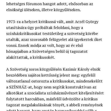
lehetséges fórumon hangot adott, elsősorban az
elnökségi üléseken, illetve közgyűléseken.
1973-ra a helyzet kritikussá vált, amit Aczél György
utasítására úgy próbáltak feloldani, hogy a
színházkritikusokat testületileg a szövetség körébe
utalták, azaz szorosabb felügyelet alá igyekeztek őket
vonni. Ennek módja az volt, hogy az év első
hónapjaiban a Szövetségen belül új tagozatot
alakíttattak, a kritikusokét.
A Szövetség soros közgyűlésén Kazimir Károly elnök
beszédében sajátos kettősség jelent meg: egyfelől
változatlanul ostorozta a kritikusokat, mindenekelőtt
a SZÍNHÁZ-at, hogy nem segítik konstruktívan az
alkotókat a szocialista színházművészet kiteljesítésért
folytatott harcukban, másfelől üdvözölte a kritikus
tagozat megalakulásának tényét, s abbeli reményének
adott hangot, hogy ezután harmonikusabbá válik a