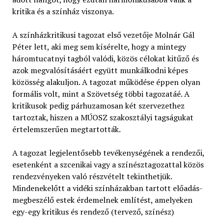
kritika és a színház viszonya.
A színházkritikusi tagozat első vezetője Molnár Gál
Péter lett, aki meg sem kísérelte, hogy a mintegy
háromtucatnyi tagból valódi, közös célokat kitűző és
azok megvalósításáért együtt munkálkodni képes
közösség alakuljon. A tagozat működése éppen olyan
formális volt, mint a Szövetség többi tagozatáé. A
kritikusok pedig párhuzamosan két szervezethez
tartoztak, hiszen a MÚOSZ szakosztályi tagságukat
értelemszerűen megtartották.
A tagozat legjelentősebb tevékenységének a rendezői,
esetenként a szcenikai vagy a színésztagozattal közös
rendezvényeken való részvételt tekinthetjük.
Mindenekelőtt a vidéki színházakban tartott előadás-
megbeszélő estek érdemelnek említést, amelyeken
egy-egy kritikus és rendező (tervező, színész)