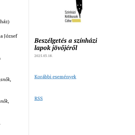
nház)
a József
Beszélgetés a színházi
lapok jövőjéről
2025.03.18.
A
Korábbi események
snők
,
RSS
nők
,
,