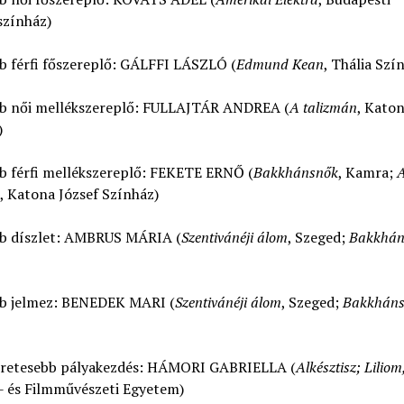
zínház)
b férfi főszereplő: GÁLFFI LÁSZLÓ (
Edmund Kean
, Thália Szí
bb női mellékszereplő: FULLAJTÁR ANDREA (
A talizmán
, Katon
)
bb férfi mellékszereplő: FEKETE ERNŐ (
Bakkhánsnők
, Kamra;
, Katona József Színház)
bb díszlet: AMBRUS MÁRIA (
Szentivánéji álom
, Szeged;
Bakkhán
bb jelmez: BENEDEK MARI (
Szentivánéji álom
, Szeged;
Bakkháns
éretesebb pályakezdés: HÁMORI GABRIELLA (
Alkésztisz; Liliom
- és Filmművészeti Egyetem)