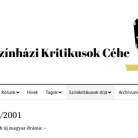
Rólunk
Hírek
Tagok
Színikritikusok díja
Archívum
/2001
b új magyar dráma: –