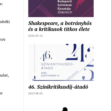
e:
ámbéki
Shakespeare, a botrányhős
és a kritikusok titkos élete
2026.03.14.
tér
,
ulat,
46. Színikritikusdíj-átadó
or
2025.08.05.