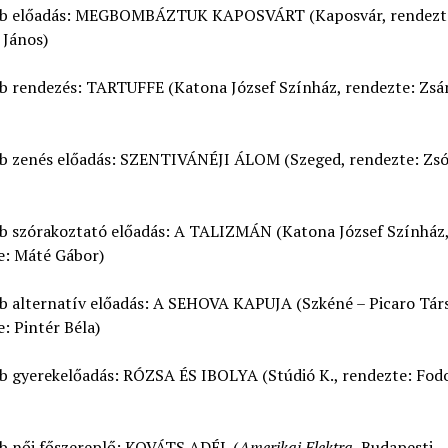
bb előadás: MEGBOMBÁZTUK KAPOSVÁRT (Kaposvár, rendezt
 János)
bb rendezés: TARTUFFE (Katona József Színház, rendezte: Zs
bb zenés előadás: SZENTIVÁNÉJI ÁLOM (Szeged, rendezte: Zsó
bb szórakoztató előadás: A TALIZMÁN (Katona József Színház
e: Máté Gábor)
b alternatív előadás: A SEHOVA KAPUJA (Szkéné – Picaro Társ
: Pintér Béla)
bb gyerekelőadás: RÓZSA ÉS IBOLYA (Stúdió K., rendezte: Fod
bb női főszereplő: KOVÁTS ADÉL (
Amerikai Elektra
, Budapesti