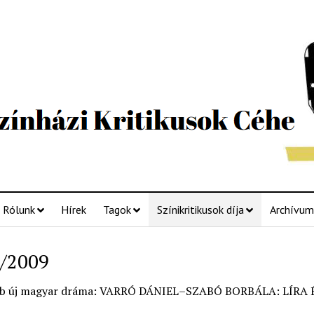
Rólunk
Hírek
Tagok
Színikritikusok díja
Archívum
/2009
bb új magyar dráma: VARRÓ DÁNIEL–SZABÓ BORBÁLA: LÍRA 