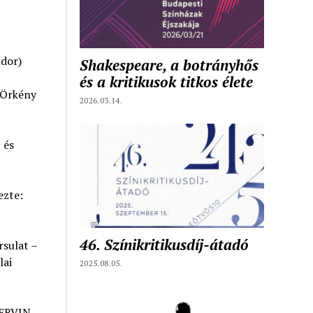
dor)
Shakespeare, a botrányhős
és a kritikusok titkos élete
(Örkény
2026.03.14.
 és
ezte:
46. Színikritikusdíj-átadó
sulat –
lai
2025.08.05.
 ERVIN