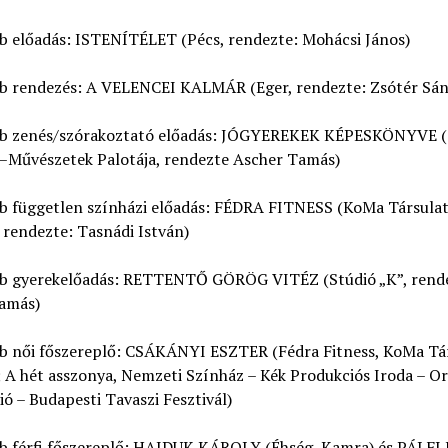
bb előadás: ISTENÍTÉLET (Pécs, rendezte: Mohácsi János)
bb rendezés: A VELENCEI KALMÁR (Eger, rendezte: Zsótér Sán
bb zenés/szórakoztató előadás: JÓGYEREKEK KÉPESKÖNYVE 
–Művészetek Palotája, rendezte Ascher Tamás)
bb független színházi előadás: FÉDRA FITNESS (KoMa Társulat
rendezte: Tasnádi István)
bb gyerekelőadás: RETTENTŐ GÖRÖG VITÉZ (Stúdió „K”, rend
amás)
bb női főszereplő: CSÁKÁNYI ESZTER (Fédra Fitness, KoMa Tár
A hét asszonya, Nemzeti Színház – Kék Produkciós Iroda – Or
ó – Budapesti Tavaszi Fesztivál)
bb férfi főszereplő: HAJDUK KÁROLY (Éhség, Kamra) és PÁLFI