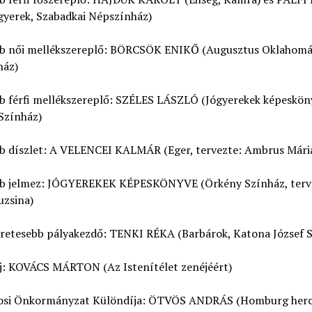
gyerek, Szabadkai Népszínház)
bb női mellékszereplő: BÖRCSÖK ENIKŐ (Augusztus Oklahomá
ház)
bb férfi mellékszereplő: SZÉLES LÁSZLÓ (Jógyerekek képeskön
Színház)
bb díszlet: A VELENCEI KALMÁR (Eger, tervezte: Ambrus Mári
bb jelmez: JÓGYEREKEK KÉPESKÖNYVE (Örkény Színház, terv
uzsina)
éretesebb pályakezdő: TENKI RÉKA (Barbárok, Katona József 
j: KOVÁCS MÁRTON (Az Istenítélet zenéjéért)
osi Önkormányzat Különdíja: ÖTVÖS ANDRÁS (Homburg herc