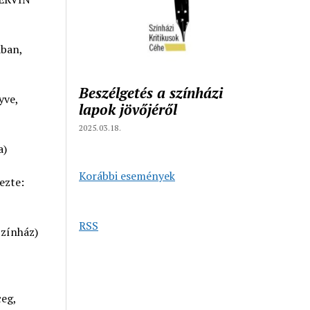
ban,
Beszélgetés a színházi
yve,
lapok jövőjéről
2025.03.18.
a)
Korábbi események
ezte:
RSS
Színház)
eg,