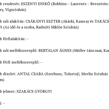
bb rendezés: ESZENYI ENIKŐ (Robbins – Laurents – Bernstein
ry, Vígszínház)
bb női alakítás: CSÁKÁNYI ESZTER (Akárki, Kamra) és TAKÁC
(Az idő és a szoba, Radnóti Miklós Színház)
b férfialakítás: –
bb női mellékszereplő: BERTALAN ÁGNES (Müller táncosai, Ka
b férfi mellékszereplő: –
b díszlet: ANTAL CSABA (Szerbusz, Tolsztoj!, Merlin Színház 
m)
bb jelmez: SZAKÁCS GYÖRGYI
: –