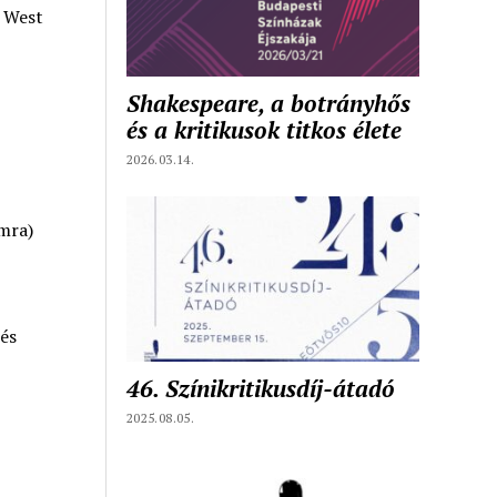
: West
S
Shakespeare, a botrányhős
és a kritikusok titkos élete
2026.03.14.
mra)
és
46. Színikritikusdíj-átadó
2025.08.05.