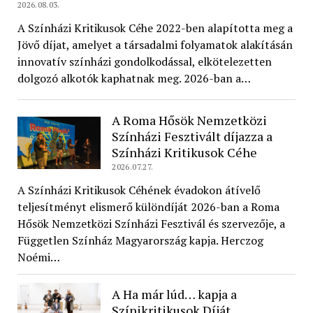
2026.08.03.
A Színházi Kritikusok Céhe 2022-ben alapította meg a
Jövő díjat, amelyet a társadalmi folyamatok alakításán
innovatív színházi gondolkodással, elkötelezetten
dolgozó alkotók kaphatnak meg. 2026-ban a…
A Roma Hősök Nemzetközi
Színházi Fesztivált díjazza a
Színházi Kritikusok Céhe
2026.07.27.
A Színházi Kritikusok Céhének évadokon átívelő
teljesítményt elismerő különdíját 2026-ban a Roma
Hősök Nemzetközi Színházi Fesztivál és szervezője, a
Független Színház Magyarország kapja. Herczog
Noémi…
A Ha már lúd… kapja a
Színikritikusok Díját