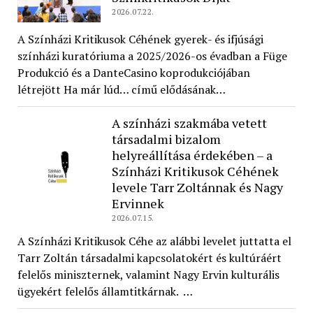
2026.07.22.
A Színházi Kritikusok Céhének gyerek- és ifjúsági
színházi kuratóriuma a 2025/2026-os évadban a Füge
Produkció és a DanteCasino koprodukciójában
létrejött Ha már lúd… című elődásának…
A színházi szakmába vetett
társadalmi bizalom
helyreállítása érdekében – a
Színházi Kritikusok Céhének
levele Tarr Zoltánnak és Nagy
Ervinnek
2026.07.15.
A Színházi Kritikusok Céhe az alábbi levelet juttatta el
Tarr Zoltán társadalmi kapcsolatokért és kultúráért
felelős miniszternek, valamint Nagy Ervin kulturális
ügyekért felelős államtitkárnak. …