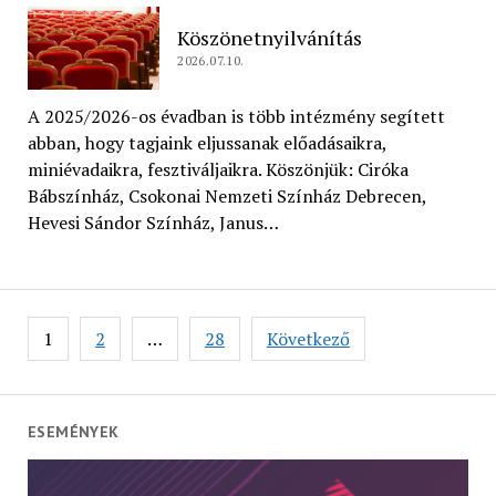
Köszönetnyilvánítás
2026.07.10.
A 2025/2026-os évadban is több intézmény segített
abban, hogy tagjaink eljussanak előadásaikra,
miniévadaikra, fesztiváljaikra. Köszönjük: Ciróka
Bábszínház, Csokonai Nemzeti Színház Debrecen,
Hevesi Sándor Színház, Janus…
Bejegyzés
1
2
…
28
Következő
navigáció
ESEMÉNYEK