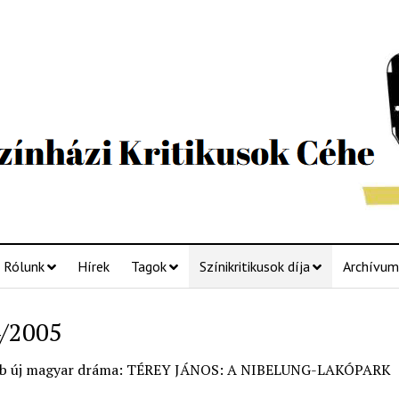
Rólunk
Hírek
Tagok
Színikritikusok díja
Archívum
/2005
bb új magyar dráma: TÉREY JÁNOS: A NIBELUNG-LAKÓPARK