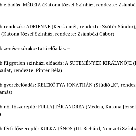
bb előadás: MÉDEIA (Katona József Színház, rendezte: Zsámbé
bb rendezés: ADRIENNE (Kecskemét, rendezte: Zsótér Sándor)
(Katona József Színház, rendezte: Zsámbéki Gábor)
b zenés-szórakoztató előadás: –
bb független színházi előadés: A SÜTEMÉNYEK KIRÁLYNŐJE (
sulat, rendezte: Pintér Béla)
bb gyerekelőadás: KELEKÓTYA JONATHÁN (Stúdió „K”, rendez
amás)
bb női főszereplő: FULLAJTÁR ANDREA (Médeia, Katona József
)
b férfi főszereplő: KULKA JÁNOS (III. Richárd, Nemzeti Szính