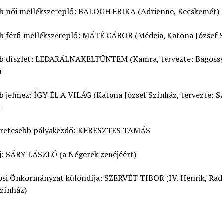
bb női mellékszereplő: BALOGH ERIKA (Adrienne, Kecskemét)
bb férfi mellékszereplő: MÁTÉ GÁBOR (Médeia, Katona József 
bb díszlet: LEDARÁLNAKELTŰNTEM (Kamra, tervezte: Bagoss
)
b jelmez: ÍGY ÉL A VILÁG (Katona József Színház, tervezte: S
)
éretesebb pályakezdő: KERESZTES TAMÁS
j: SÁRY LÁSZLÓ (a Négerek zenéjéért)
osi Önkormányzat különdíja: SZERVÉT TIBOR (IV. Henrik, Rad
Színház)