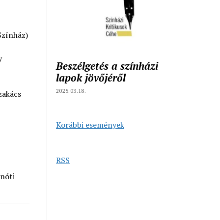
Színház)
y
Beszélgetés a színházi
lapok jövőjéről
2025.03.18.
zakács
Korábbi események
RSS
nóti