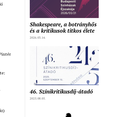
ki
,
Shakespeare, a botrányhős
és a kritikusok titkos élete
2026.03.14.
Pintér
te:
46. Színikritikusdíj-átadó
2025.08.05.
áz)