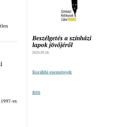
tlen
Beszélgetés a színházi
lapok jövőjéről
2025.03.18.
i
Korábbi események
RSS
e 1997-es