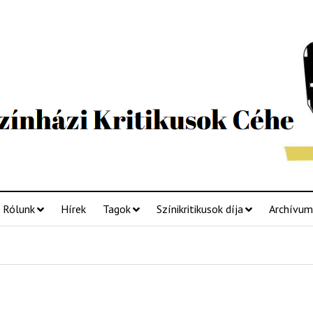
Rólunk
Hírek
Tagok
Színikritikusok díja
Archívum