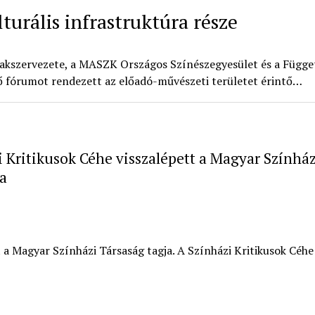
turális infrastruktúra része
zakszervezete, a MASZK Országos Színészegyesület és a Függe
 fórumot rendezett az előadó-művészeti területet érintő…
i Kritikusok Céhe visszalépett a Magyar Színház
a
t a Magyar Színházi Társaság tagja. A Színházi Kritikusok Céh