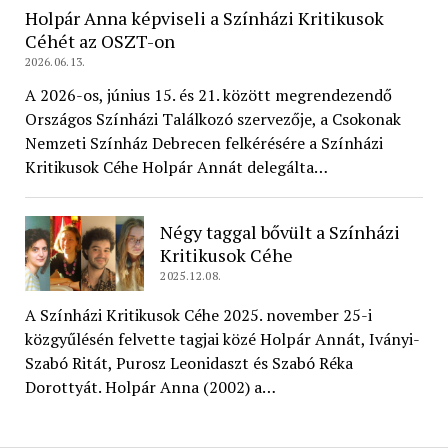
Holpár Anna képviseli a Színházi Kritikusok
Céhét az OSZT-on
2026.06.13.
A 2026-os, június 15. és 21. között megrendezendő
Országos Színházi Találkozó szervezője, a Csokonak
Nemzeti Színház Debrecen felkérésére a Színházi
Kritikusok Céhe Holpár Annát delegálta…
Négy taggal bővült a Színházi
Kritikusok Céhe
2025.12.08.
A Színházi Kritikusok Céhe 2025. november 25-i
közgyűlésén felvette tagjai közé Holpár Annát, Iványi-
Szabó Ritát, Purosz Leonidaszt és Szabó Réka
Dorottyát. Holpár Anna (2002) a…