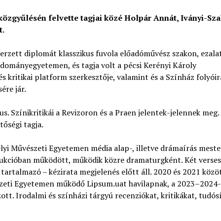
közgyűlésén felvette tagjai közé Holpár Annát, Iványi-Sz
t.
zett diplomát klasszikus fuvola előadóművész szakon, ezala
udományegyetemen, és tagja volt a pécsi Kerényi Károly
s kritikai platform szerkesztője, valamint és a Színház folyóir
ére jár.
s. Színikritikái a Revizoron és a Praen jelentek-jelennek meg.
tőségi tagja.
lyi Művészeti Egyetemen média alap-, illetve drámaírás meste
dukcióban működött, működik közre dramaturgként. Két verse
tartalmazó – kézirata megjelenés előtt áll. 2020 és 2021 közö
észeti Egyetemen működő Lipsum.uat havilapnak, a 2023–2024-
ott. Irodalmi és színházi tárgyú recenziókat, kritikákat, tudós