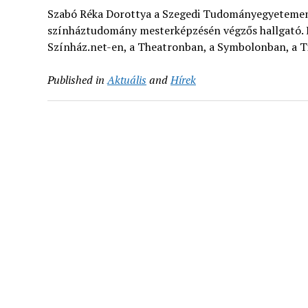
Szabó Réka Dorottya a Szegedi Tudományegyetemen 
színháztudomány mesterképzésén végzős hallgató. Kri
Színház.net-en, a Theatronban, a Symbolonban, a Ti
Published in
Aktuális
and
Hírek