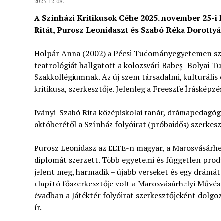
2025.12.08.
A Színházi Kritikusok Céhe 2025. november 25-i 
Ritát, Purosz Leonidaszt és Szabó Réka Dorottyá
Holpár Anna (2002) a Pécsi Tudományegyetemen szer
teatrológiát hallgatott a kolozsvári Babeș–Bolyai T
Szakkollégiumnak. Az új szem társadalmi, kulturális é
kritikusa, szerkesztője. Jelenleg a Freeszfe Írásképzés
Iványi-Szabó Rita középiskolai tanár, drámapedagógu
októberétől a Színház folyóirat (próbaidős) szerkesz
Purosz Leonidasz az ELTE-n magyar, a Marosvásárhe
diplomát szerzett. Több egyetemi és független pro
jelent meg, harmadik – újabb verseket és egy drámát 
alapító főszerkesztője volt a Marosvásárhelyi Műv
évadban a Játéktér folyóirat szerkesztőjeként dolgoz
ír.