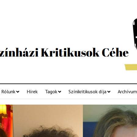
Rólunk
Hírek
Tagok
Színikritikusok díja
Archívum