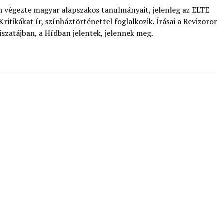
végezte magyar alapszakos tanulmányait, jelenleg az ELTE
tikákat ír, színháztörténettel foglalkozik. Írásai a Revizoron
szatájban, a Hídban jelentek, jelennek meg.