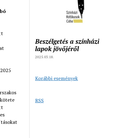
abó
tt
Beszélgetés a színházi
lapok jövőjéről
at
2025.03.18.
 2025
Korábbi események
rszakos
skötete
RSS
tt
es
ításokat