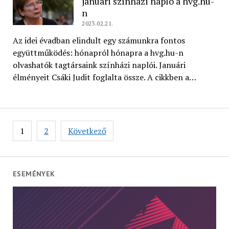
januári színházi napló a hvg.hu-
n
2023.02.21.
Az idei évadban elindult egy számunkra fontos
együttműködés: hónapról hónapra a hvg.hu-n
olvashatók tagtársaink színházi naplói. Januári
élményeit Csáki Judit foglalta össze. A cikkben a…
Bejegyzés
1
2
Következő
navigáció
ESEMÉNYEK