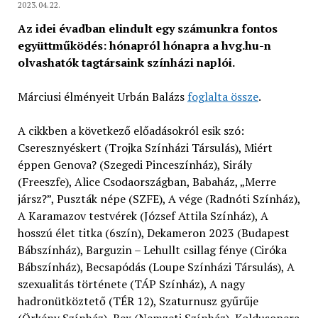
2023.04.22.
Az idei évadban elindult egy számunkra fontos
együttműködés: hónapról hónapra a hvg.hu-n
olvashatók tagtársaink színházi naplói.
Márciusi élményeit Urbán Balázs
foglalta össze
.
A cikkben a következő előadásokról esik szó:
Cseresznyéskert (Trojka Színházi Társulás), Miért
éppen Genova? (Szegedi Pinceszínház), Sirály
(Freeszfe), Alice Csodaországban, Babaház, „Merre
jársz?”, Puszták népe (SZFE), A vége (Radnóti Színház),
A Karamazov testvérek (József Attila Színház), A
hosszú élet titka (6szín), Dekameron 2023 (Budapest
Bábszínház), Barguzin – Lehullt csillag fénye (Ciróka
Bábszínház), Becsapódás (Loupe Színházi Társulás), A
szexualitás története (TÁP Színház), A nagy
hadronütköztető (TÉR 12), Szaturnusz gyűrűje
(Örkény Színház), Rex (Nemzeti Színház), Koldusopera