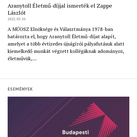
Aranytoll Életmű-díjjal ismerték el Zappe
Lászlót
2022.03.10.
A MÚOSZ Elnöksége és Választmánya 1978-ban
határozta el, hogy Aranytoll Életmű-díjat alapít,
amelyet a több évtizedes újságírói pályafutásuk alatt
kiemelkedő munkát végzett kollégáknak adományoz,
életművük,…
ESEMÉNYEK