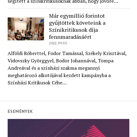
segített a színikritikusoknak abban, hogy jövőre…
Már egymillió forintot
gyűjtöttek követeink a
Színikritikusok díja
fennmaradásáért
2022.09.05.
Alföldi Róberttel, Fodor Tamással, Székely Krisztával,
Vidovszky Györggyel, Bodor Johannával, Tompa
Andreával és a színházi szakma megannyi
meghatározó alkotójával kezdett kampányba a
Színházi Kritikusok Céhe…
ESEMÉNYEK