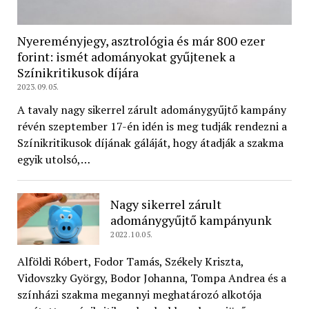
Nyereményjegy, asztrológia és már 800 ezer
forint: ismét adományokat gyűjtenek a
Színikritikusok díjára
2023.09.05.
A tavaly nagy sikerrel zárult adománygyűjtő kampány
révén szeptember 17-én idén is meg tudják rendezni a
Színikritikusok díjának gáláját, hogy átadják a szakma
egyik utolsó,…
Nagy sikerrel zárult
adománygyűjtő kampányunk
2022.10.05.
Alföldi Róbert, Fodor Tamás, Székely Kriszta,
Vidovszky György, Bodor Johanna, Tompa Andrea és a
színházi szakma megannyi meghatározó alkotója