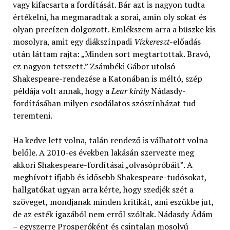
vagy kifacsarta a fordítását. Bár azt is nagyon tudta
értékelni, ha megmaradtak a sorai, amin oly sokat és
olyan precízen dolgozott. Emlékszem arra a büszke kis
mosolyra, amit egy diákszínpadi
Vízkereszt
-előadás
után láttam rajta: „Minden sort megtartottak. Bravó,
ez nagyon tetszett.” Zsámbéki Gábor utolsó
Shakespeare-rendezése a Katonában is méltó, szép
példája volt annak, hogy a
Lear király
Nádasdy-
fordításában milyen csodálatos szószínházat tud
teremteni.
Ha kedve lett volna, talán rendező is válhatott volna
belőle. A 2010-es években lakásán szervezte meg
akkori Shakespeare-fordításai „olvasópróbáit”. A
meghívott ifjabb és idősebb Shakespeare-tudósokat,
hallgatókat ugyan arra kérte, hogy szedjék szét a
szöveget, mondjanak minden kritikát, ami eszükbe jut,
de az esték igazából nem erről szóltak. Nádasdy Ádám
– egyszerre Prosperóként és csintalan mosolyú