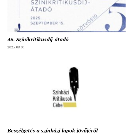
46. Színikritikusdíj-átadó
2025.08.05.
Beszélgetés a színházi lapok jövőjéről