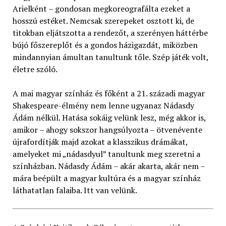
Arielként – gondosan megkoreografálta ezeket a
hosszú estéket. Nemcsak szerepeket osztott ki, de
titokban eljátszotta a rendezőt, a szerényen háttérbe
bújó főszereplőt és a gondos házigazdát, miközben
mindannyian ámultan tanultunk tőle. Szép játék volt,
életre szóló.
A mai magyar színház és főként a 21. századi magyar
Shakespeare-élmény nem lenne ugyanaz Nádasdy
Ádám nélkül. Hatása sokáig velünk lesz, még akkor is,
amikor – ahogy sokszor hangsúlyozta – ötvenévente
újrafordítják majd azokat a klasszikus drámákat,
amelyeket mi „nádasdyul” tanultunk meg szeretni a
színházban. Nádasdy Ádám – akár akarta, akár nem –
mára beépült a magyar kultúra és a magyar színház
láthatatlan falaiba. Itt van velünk.