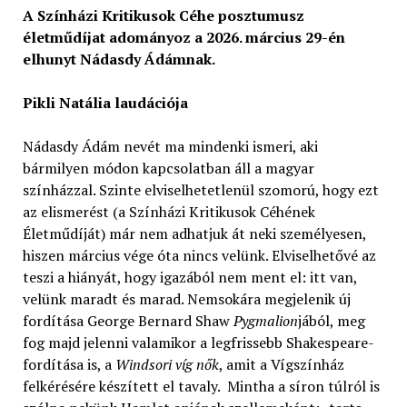
A Színházi Kritikusok Céhe posztumusz
életműdíjat adományoz a 2026. március 29-én
elhunyt Nádasdy Ádámnak.
Pikli Natália laudációja
Nádasdy Ádám nevét ma mindenki ismeri, aki
bármilyen módon kapcsolatban áll a magyar
színházzal. Szinte elviselhetetlenül szomorú, hogy ezt
az elismerést (a Színházi Kritikusok Céhének
Életműdíját) már nem adhatjuk át neki személyesen,
hiszen március vége óta nincs velünk. Elviselhetővé az
teszi a hiányát, hogy igazából nem ment el: itt van,
velünk maradt és marad. Nemsokára megjelenik új
fordítása George Bernard Shaw
Pygmalion
jából, meg
fog majd jelenni valamikor a legfrissebb Shakespeare-
fordítása is, a
Windsori víg nők
, amit a Vígszínház
felkérésére készített el tavaly. Mintha a síron túlról is