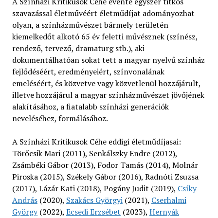
A Színházi Kritikusok Céhe évente egyszer titkos
szavazással életművéért életműdíjat adományozhat
olyan, a színházművészet bármely területén
kiemelkedőt alkotó 65 év feletti művésznek (színész,
rendező, tervező, dramaturg stb.), aki
dokumentálhatóan sokat tett a magyar nyelvű színház
fejlődéséért, eredményeiért, színvonalának
emeléséért, és közvetve vagy közvetlenül hozzájárult,
illetve hozzájárul a magyar színházművészet jövőjének
alakításához, a fiatalabb színházi generációk
neveléséhez, formálásához.
A Színházi Kritikusok Céhe eddigi életműdíjasai:
Törőcsik Mari (2011), Senkálszky Endre (2012),
Zsámbéki Gábor (2013), Fodor Tamás (2014), Molnár
Piroska (2015), Székely Gábor (2016), Radnóti Zsuzsa
(2017), Lázár Kati (2018), Pogány Judit (2019),
Csíky
András
(2020),
Szakács Györgyi
(2021),
Cserhalmi
György
(2022),
Ecsedi Erzsébet
(2023),
Hernyák