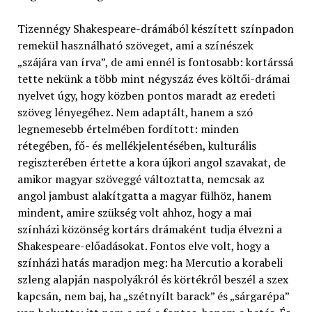
Tizennégy Shakespeare-drámából készített színpadon
remekül használható szöveget, ami a színészek
„szájára van írva”, de ami ennél is fontosabb: kortárssá
tette nekünk a több mint négyszáz éves költői-drámai
nyelvet úgy, hogy közben pontos maradt az eredeti
szöveg lényegéhez. Nem adaptált, hanem a szó
legnemesebb értelmében fordított: minden
rétegében, fő- és mellékjelentésében, kulturális
regiszterében értette a kora újkori angol szavakat, de
amikor magyar szöveggé változtatta, nemcsak az
angol jambust alakítgatta a magyar fülhöz, hanem
mindent, amire szükség volt ahhoz, hogy a mai
színházi közönség kortárs drámaként tudja élvezni a
Shakespeare-előadásokat. Fontos elve volt, hogy a
színházi hatás maradjon meg: ha Mercutio a korabeli
szleng alapján naspolyákról és körtékről beszél a szex
kapcsán, nem baj, ha „szétnyílt barack” és „sárgarépa”