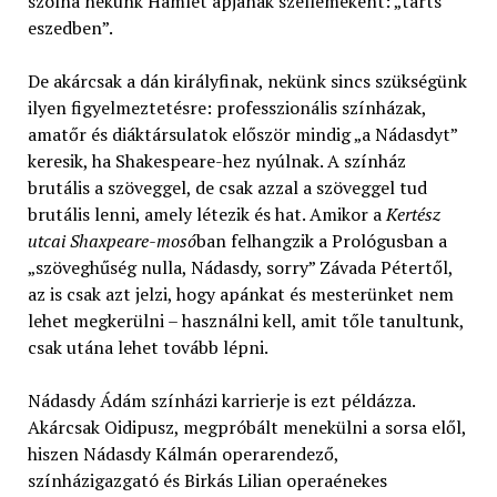
szólna nekünk Hamlet apjának szellemeként: „tarts
eszedben”.
De akárcsak a dán királyfinak, nekünk sincs szükségünk
ilyen figyelmeztetésre: professzionális színházak,
amatőr és diáktársulatok először mindig „a Nádasdyt”
keresik, ha Shakespeare-hez nyúlnak. A színház
brutális a szöveggel, de csak azzal a szöveggel tud
brutális lenni, amely létezik és hat. Amikor a
Kertész
utcai Shaxpeare-mosó
ban felhangzik a Prológusban a
„szöveghűség nulla, Nádasdy, sorry” Závada Pétertől,
az is csak azt jelzi, hogy apánkat és mesterünket nem
lehet megkerülni – használni kell, amit tőle tanultunk,
csak utána lehet tovább lépni.
Nádasdy Ádám színházi karrierje is ezt példázza.
Akárcsak Oidipusz, megpróbált menekülni a sorsa elől,
hiszen Nádasdy Kálmán operarendező,
színházigazgató és Birkás Lilian operaénekes