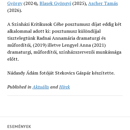
György
(2024),
Blasek Gyöngyi
(2025),
Ascher Tamás
(2026).
A Színházi Kritikusok Céhe posztumusz díjat eddig két
alkalommal adott ki: posztumusz különdíjjal
tisztelegtünk Radnai Annamária dramaturgi és
műfordítói, (2019) illetve Lengyel Anna (2021)
dramaturgi, műfordítói, színházszervezői munkássága
előtt.
Nádasdy Ádám fotóját Stekovics Gáspár készítette.
Published in
Aktuális
and
Hírek
ESEMÉNYEK