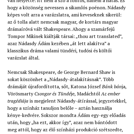
van helyette: itt nem a szó a fontos, hanem a hatás. És
hogy a közönség nevessen a sikamlós poénon. Nádasdy
képes volt arra a varázslatra, ami keveseknek sikerül:
az ő tolla alatt nemcsak magyar, de kortárs magyar
drámaíróvá vált Shakespeare. Ahogy a szamárfejű
Tompor Mikinek kiáltják társai: „thou art translated”,
azaz Nádasdy Ádám kezében „át lett alakítva” a
klasszikus dráma valami tündéri, tudósi és költői
varázslat által.
Nemcsak Shakespeare, de George Bernard Shaw is
sokat köszönhet a „Nádasdy-átalakításnak”. Több
drámáját újrafordította, sőt, Katona József
Bánk bán
ja,
Vörösmarty
Csongor és Tündé
je, Madáchtól
Az ember
tragédiája
is megjelent Nádasdy-átírással, jegyzetekkel,
hogy a színház tanuljon belőle – aztán használja
kénye-kedvére. Sokszor mondta Ádám egy-egy előadás
után, hogy „ha ezt, akkor így”, azaz nem bántódott
meg attól, hogy az élő színházi produkció szétszedte,