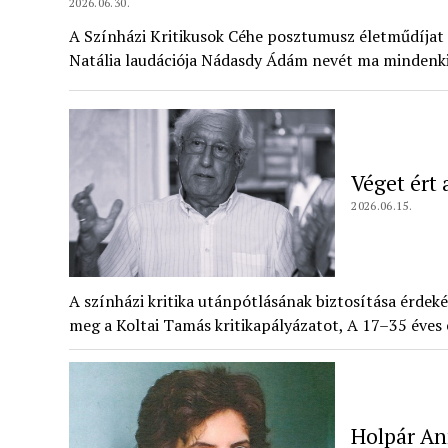
2026.06.30.
A Színházi Kritikusok Céhe posztumusz életműdíjat
Natália laudációja Nádasdy Ádám nevét ma mindenki
Véget ért 
2026.06.15.
A színházi kritika utánpótlásának biztosítása érde
meg a Koltai Tamás kritikapályázatot, A 17–35 éves é
Holpár An