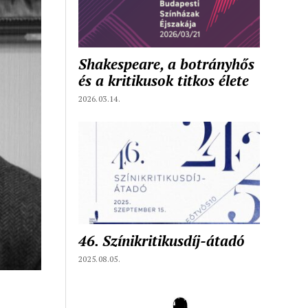
Shakespeare, a botrányhős
és a kritikusok titkos élete
2026.03.14.
46. Színikritikusdíj-átadó
2025.08.05.