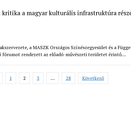
 kritika a magyar kulturális infrastruktúra rész
zakszervezete, a MASZK Országos Színészegyesület és a Függe
 fórumot rendezett az előadó-művészeti területet érintő…
yzés
1
2
3
…
28
Következő
áció