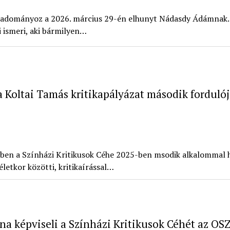
 adományoz a 2026. március 29-én elhunyt Nádasdy Ádámnak. 
 ismeri, aki bármilyen…
a Koltai Tamás kritikapályázat második forduló
kében a Színházi Kritikusok Céhe 2025-ben msodik alkalommal 
letkor közötti, kritikaírással…
na képviseli a Színházi Kritikusok Céhét az OS