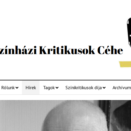
Rólunk
Hírek
Tagok
Színikritikusok díja
Archívum
házi
ikusok
e