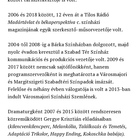
2006 és 2018 között, 12 éven át a Tilos Rádió
Madártávlat és békaperspektíva
c. színházi
magazinjának egyik szerkesztő-műsorvezetője volt.
2004-től 2008-ig a Bárka Színházban dolgozott, majd
nyolc évadon keresztül a Szabad Tér Színház
kommunikációs és produkciós vezetője volt. 2009 és
2017 között nemcsak sajtófőnökként, hanem
programszervezőként is meghatározta a Városmajori
és Margitszigeti Szabadtéri Színpadok imázsát.
Felelőse és néhány évben válogatója is volt a 2013-ban
indult Városmajori Színházi Szemlének.
Dramaturgként 2007 és 2015 között rendszeresen
közreműködött Gergye Krisztián előadásaiban
(
kilencvenkilencperc
,
Melankólia, Találkozás és Temetés,
Adaptáció Trikolor, Happy Ending, Kokoschka babája).