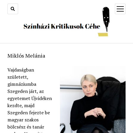
open
menu
Miklós Melánia
Vajdaságban
született,
gimnáziumba
Szegeden járt, az
egyetemet Újvidéken
kezdte, majd
Szegeden fejezte be
magyar szakos
bölcsész és tanár