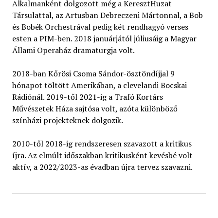
Alkalmanként dolgozott még a KeresztHuzat
Társulattal, az Artusban Debreczeni Mártonnal, a Bob
és Bobék Orchestrával pedig két rendhagyó verses
esten a PIM-ben. 2018 januárjától júliusáig a Magyar
Állami Operaház dramaturgja volt.
2018-ban Kőrösi Csoma Sándor-ösztöndíjjal 9
hónapot töltött Amerikában, a clevelandi Bocskai
Rádiónál. 2019-től 2021-ig a Trafó Kortárs
Művészetek Háza sajtósa volt, azóta különböző
színházi projekteknek dolgozik.
2010-től 2018-ig rendszeresen szavazott a kritikus
íjra. Az elmúlt időszakban kritikusként kevésbé volt
aktív, a 2022/2023-as évadban újra tervez szavazni.