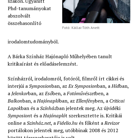
szakon. Ugyanitt
Phd-tanumányokat
abszolvált
összehasonlító
Fotó: Kállai-Tóth Anett
irodalomtudományból.
A Bárka Színház Hajónapló Műhelyében tanult
kritikaírást és előadáselemzést.
Színházról, irodalomról, fotóról, filmről írt cikkei és
interjúi a
Symposion
ban, az
Ex Symposion
ban, a
Híd
ban,
a
Jelenkor
ban, az
Eső
ben, a
Fotóművészet
ben, a
Balkon
ban, a
Hajónapló
ban, az
Ellenfény
ben, a
Criticai
Lapok
ban és a
Színház
ban jelentek meg. Az újvidéki
Symposion
t és a
Hajónapló
t szerkesztette is. Kritikái
online a
Szinház.net
, a
Fidelio.hu
és főként a
Revizor
portálokon jelentek meg, utóbbinak 2008 és 2012
között társszerkesztője is volt.