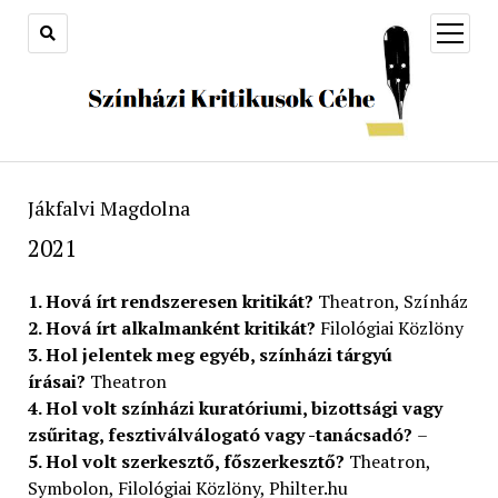
open
menu
Jákfalvi Magdolna
2021
1. Hová írt rendszeresen kritikát?
Theatron, Színház
2. Hová írt alkalmanként kritikát?
Filológiai Közlöny
3. Hol jelentek meg egyéb, színházi tárgyú
írásai?
Theatron
4. Hol volt színházi kuratóriumi, bizottsági vagy
zsűritag, fesztiválválogató vagy -tanácsadó?
–
5. Hol volt szerkesztő, főszerkesztő?
Theatron,
Symbolon, Filológiai Közlöny, Philter.hu