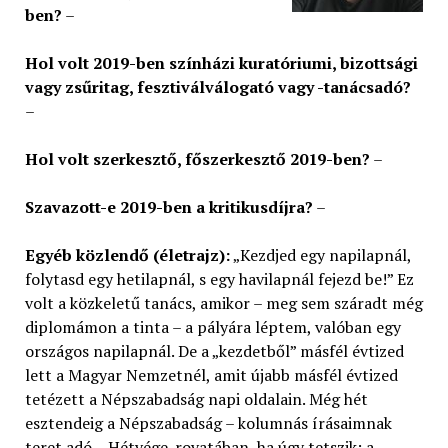
ben?
–
Hol volt 2019-ben színházi kuratóriumi, bizottsági
vagy zsűritag, fesztiválválogató vagy -tanácsadó?
–
Hol volt szerkesztő, főszerkesztő 2019-ben?
–
Szavazott-e 2019-ben a kritikusdíjra?
–
Egyéb közlendő (életrajz):
„Kezdjed egy napilapnál,
folytasd egy hetilapnál, s egy havilapnál fejezd be!” Ez
volt a közkeletű tanács, amikor – meg sem száradt még
diplomámon a tinta – a pályára léptem, valóban egy
országos napilapnál. De a „kezdetből” másfél évtized
lett a Magyar Nemzetnél, amit újabb másfél évtized
tetézett a Népszabadság napi oldalain. Még hét
esztendeig a Népszabadság – kolumnás írásaimnak
teret adó – Hétvége-rovatában, ha úgy tetszik: a