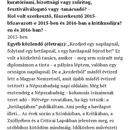
kuratóriumi, bizottsági vagy zsűritag,
fesztiválválogató vagy -tanácsadó?
–
Hol volt szerkesztő, főszerkesztő 2015-
b
Szavazott-e 2015-ben és 2016-ban a kritikusdíjra?
en és 2016-ban?
–
2015-ben
Egyéb közlendő (életrajz):
„Kezdjed egy napilapnál,
folytasd egy hetilapnál, s egy havilapnál fejezd be!” Ez
volt a közkeletű tanács, amikor – meg sem száradt még
diplomámon a tinta – a pályára léptem, valóban egy
országos napilapnál. De a „kezdetből” másfél évtized
lett a Magyar Nemzetnél, amit újabb másfél évtized
tetézett a Népszabadság napi oldalain. Még hét
esztendeig a Népszabadság – kolumnás írásaimnak
teret adó – Hétvége-rovatában, ha úgy tetszik: a
„hetilapjában” publikáltam. Ami pedig a havilapot
illeti… Az évek során a Színházban, a Kritikában, a
Zsöllyében és a Criticai Lapokban jelentem meg, ez
utóbbihoz kötődöm mindmáig. Időközben művészeti