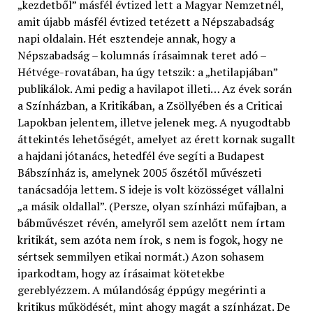
„kezdetből” másfél évtized lett a Magyar Nemzetnél,
amit újabb másfél évtized tetézett a Népszabadság
napi oldalain. Hét esztendeje annak, hogy a
Népszabadság – kolumnás írásaimnak teret adó –
Hétvége-rovatában, ha úgy tetszik: a „hetilapjában”
publikálok. Ami pedig a havilapot illeti… Az évek során
a Színházban, a Kritikában, a Zsöllyében és a Criticai
Lapokban jelentem, illetve jelenek meg. A nyugodtabb
áttekintés lehetőségét, amelyet az érett kornak sugallt
a hajdani jótanács, hetedfél éve segíti a Budapest
Bábszínház is, amelynek 2005 őszétől művészeti
tanácsadója lettem. S ideje is volt közösséget vállalni
„a másik oldallal”. (Persze, olyan színházi műfajban, a
bábművészet révén, amelyről sem azelőtt nem írtam
kritikát, sem azóta nem írok, s nem is fogok, hogy ne
sértsek semmilyen etikai normát.) Azon sohasem
iparkodtam, hogy az írásaimat kötetekbe
gereblyézzem. A múlandóság éppúgy megérinti a
kritikus működését, mint ahogy magát a színházat. De