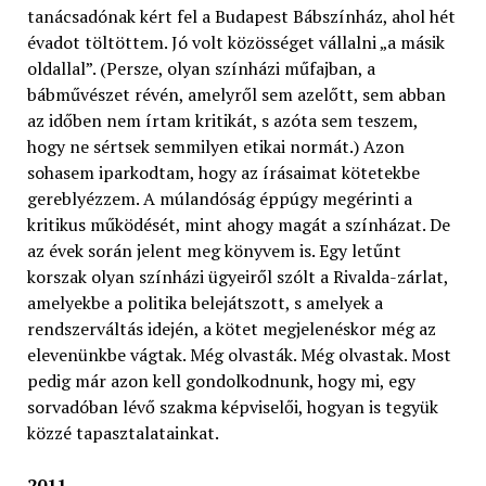
tanácsadónak kért fel a Budapest Bábszínház, ahol hét
évadot töltöttem. Jó volt közösséget vállalni „a másik
oldallal”. (Persze, olyan színházi műfajban, a
bábművészet révén, amelyről sem azelőtt, sem abban
az időben nem írtam kritikát, s azóta sem teszem,
hogy ne sértsek semmilyen etikai normát.) Azon
sohasem iparkodtam, hogy az írásaimat kötetekbe
gereblyézzem. A múlandóság éppúgy megérinti a
kritikus működését, mint ahogy magát a színházat. De
az évek során jelent meg könyvem is. Egy letűnt
korszak olyan színházi ügyeiről szólt a Rivalda-zárlat,
amelyekbe a politika belejátszott, s amelyek a
rendszerváltás idején, a kötet megjelenéskor még az
elevenünkbe vágtak. Még olvasták. Még olvastak. Most
pedig már azon kell gondolkodnunk, hogy mi, egy
sorvadóban lévő szakma képviselői, hogyan is tegyük
közzé tapasztalatainkat.
2011