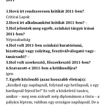
1.Hová írt rendszeresen kritikát 2011-ben?
Criticai Lapok
2.Hová írt alkalmanként kritikát 2011-ben?
–
3.Hol jelentek meg egyéb, színházi tárgyú írásai
2011-ben?
Népszabadság
4.Hol volt 2011-ben színházi kuratóriumi,
bizottsági vagy zsűritag, fesztiválválogató vagy -
tanácsadó?
–
5.Hol volt szerkesztő, főszerkesztő 2011-ben?
6.Szavazott-e 2011-ben a kritikusdíjra?
igen
7. Egyéb közlendő (azaz hosszabb életrajz):
„Kezdjed egy napilapnál, folytasd egy hetilapnál, s egy
havilapnál fejezd be!” Ez volt a közkeletű tanács,
amikor – meg sem száradt még diplomámon a tinta – a
pályára léptem, valóban egy országos napilapnál. De a