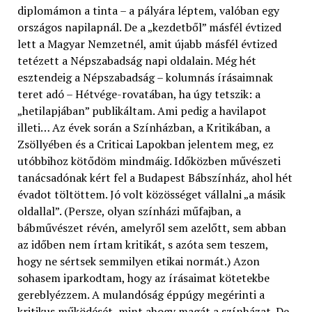
diplomámon a tinta – a pályára léptem, valóban egy
országos napilapnál. De a „kezdetből” másfél évtized
lett a Magyar Nemzetnél, amit újabb másfél évtized
tetézett a Népszabadság napi oldalain. Még hét
esztendeig a Népszabadság – kolumnás írásaimnak
teret adó – Hétvége-rovatában, ha úgy tetszik: a
„hetilapjában” publikáltam. Ami pedig a havilapot
illeti… Az évek során a Színházban, a Kritikában, a
Zsöllyében és a Criticai Lapokban jelentem meg, ez
utóbbihoz kötődöm mindmáig. Időközben művészeti
tanácsadónak kért fel a Budapest Bábszínház, ahol hét
évadot töltöttem. Jó volt közösséget vállalni „a másik
oldallal”. (Persze, olyan színházi műfajban, a
bábművészet révén, amelyről sem azelőtt, sem abban
az időben nem írtam kritikát, s azóta sem teszem,
hogy ne sértsek semmilyen etikai normát.) Azon
sohasem iparkodtam, hogy az írásaimat kötetekbe
gereblyézzem. A mulandóság éppúgy megérinti a
kritikus működését, mint ahogy magát a színházat. De