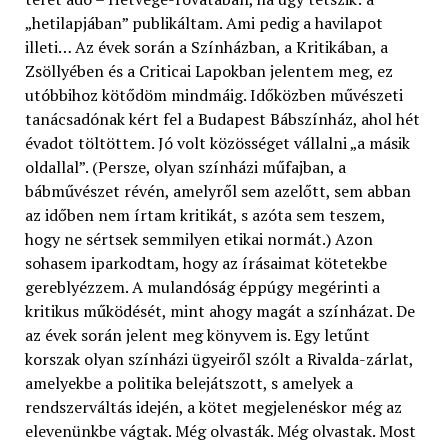
„hetilapjában” publikáltam. Ami pedig a havilapot
illeti… Az évek során a Színházban, a Kritikában, a
Zsöllyében és a Criticai Lapokban jelentem meg, ez
utóbbihoz kötődöm mindmáig. Időközben művészeti
tanácsadónak kért fel a Budapest Bábszínház, ahol hét
évadot töltöttem. Jó volt közösséget vállalni „a másik
oldallal”. (Persze, olyan színházi műfajban, a
bábművészet révén, amelyről sem azelőtt, sem abban
az időben nem írtam kritikát, s azóta sem teszem,
hogy ne sértsek semmilyen etikai normát.) Azon
sohasem iparkodtam, hogy az írásaimat kötetekbe
gereblyézzem. A mulandóság éppúgy megérinti a
kritikus működését, mint ahogy magát a színházat. De
az évek során jelent meg könyvem is. Egy letűnt
korszak olyan színházi ügyeiről szólt a Rivalda-zárlat,
amelyekbe a politika belejátszott, s amelyek a
rendszerváltás idején, a kötet megjelenéskor még az
elevenünkbe vágtak. Még olvasták. Még olvastak. Most