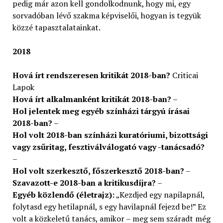
pedig már azon kell gondolkodnunk, hogy mi, egy
sorvadóban lévő szakma képviselői, hogyan is tegyük
közzé tapasztalatainkat.
2018
Hová írt rendszeresen kritikát 2018-ban?
Criticai
Lapok
Hová írt alkalmanként kritikát 2018-ban?
–
Hol jelentek meg egyéb színházi tárgyú írásai
2018-ban?
–
Hol volt 2018-ban színházi kuratóriumi, bizottsági
vagy zsűritag, fesztiválválogató vagy -tanácsadó?
–
Hol volt szerkesztő, főszerkesztő 2018-ban?
–
Szavazott-e 2018-ban a kritikusdíjra?
–
Egyéb közlendő (életrajz):
„Kezdjed egy napilapnál,
folytasd egy hetilapnál, s egy havilapnál fejezd be!” Ez
volt a közkeletű tanács, amikor – meg sem száradt még