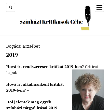
open
menu
Bogácsi Erzsébet
2019
Hová írt rendszeresen kritikát 2019-ben?
Criticai
Lapok
Hová írt alkalmanként kritikát
2019-ben?
–
Hol jelentek meg egyéb
színházi tárgyú írásai 2019-