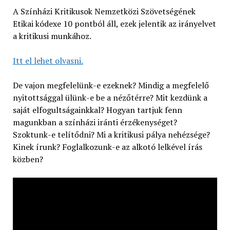
A Színházi Kritikusok Nemzetközi Szövetségének
Etikai kódexe 10 pontból áll, ezek jelentik az irányelvet
a kritikusi munkához.
Itt el lehet olvasni.
De vajon megfelelünk-e ezeknek? Mindig a megfelelő
nyitottsággal ülünk-e be a nézőtérre? Mit kezdünk a
saját elfogultságainkkal? Hogyan tartjuk fenn
magunkban a színházi iránti érzékenységet?
Szoktunk-e telítődni? Mi a kritikusi pálya nehézsége?
Kinek írunk? Foglalkozunk-e az alkotó lelkével írás
közben?