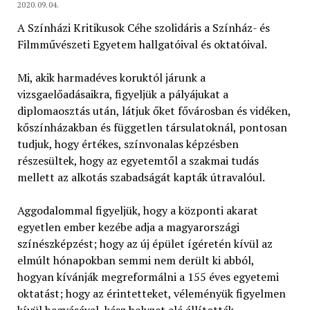
2020.09.04.
A Színházi Kritikusok Céhe szolidáris a Színház- és
Filmművészeti Egyetem hallgatóival és oktatóival.
Mi, akik harmadéves koruktól járunk a
vizsgaelőadásaikra, figyeljük a pályájukat a
diplomaosztás után, látjuk őket fővárosban és vidéken,
kőszínházakban és független társulatoknál, pontosan
tudjuk, hogy értékes, színvonalas képzésben
részesültek, hogy az egyetemtől a szakmai tudás
mellett az alkotás szabadságát kapták útravalóul.
Aggodalommal figyeljük, hogy a központi akarat
egyetlen ember kezébe adja a magyarországi
színészképzést; hogy az új épület ígéretén kívül az
elmúlt hónapokban semmi nem derült ki abból,
hogyan kívánják megreformálni a 155 éves egyetemi
oktatást; hogy az érintetteket, véleményük figyelmen
kívül hagyásával, kész helyzet elé állították.