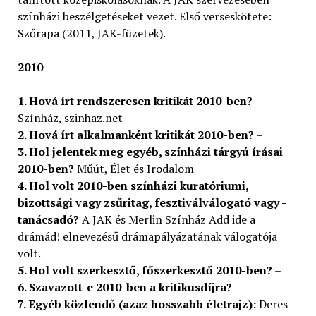
színházi beszélgetéseket vezet. Első verseskötete:
Szőrapa (2011, JAK-füzetek).
2010
1. Hová írt rendszeresen kritikát 2010-ben?
Színház, szinhaz.net
2. Hová írt alkalmanként kritikát 2010-ben?
–
3. Hol jelentek meg egyéb, színházi tárgyú írásai
2010-ben?
Műút, Élet és Irodalom
4. Hol volt 2010-ben színházi kuratóriumi,
bizottsági vagy zsűritag, fesztiválválogató vagy -
tanácsadó?
A JAK és Merlin Színház Add ide a
drámád! elnevezésű drámapályázatának válogatója
volt.
5. Hol volt szerkesztő, főszerkesztő 2010-ben?
–
6. Szavazott-e 2010-ben a kritikusdíjra?
–
7. Egyéb közlendő (azaz hosszabb életrajz):
Deres