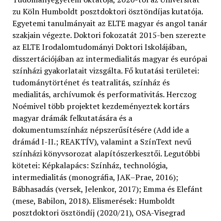
zu Köln Humboldt posztdoktori ösztöndíjas kutatója.
Egyetemi tanulmányait az ELTE magyar és angol tanár
szakjain végezte. Doktori fokozatát 2015-ben szerezte
az ELTE Irodalomtudományi Doktori Iskolájában,
disszertációjában az intermedialitás magyar és európai
színházi gyakorlatait vizsgálta. Fő kutatási területei:
tudománytörténet és teatralitás, színház és
medialitás, archívumok és performativitás. Herczog
Noémivel több projektet kezdeményeztek kortárs
magyar drámák felkutatására és a
dokumentumszínház népszerűsítésére (Add ide a
drámád I-II.; REAKTÍV), valamint a SzínText nevű
színházi könyvsorozat alapítószerkesztői. Legutóbbi
kötetei: Képkalapács: Színház, technológia,
intermedialitás (monográfia, JAK–Prae, 2016);
Bábhasadás (versek, Jelenkor, 2017); Emma és Elefánt
(mese, Babilon, 2018). Elismerések: Humboldt
posztdoktori ösztöndíj (2020/21), OSA-Visegrad