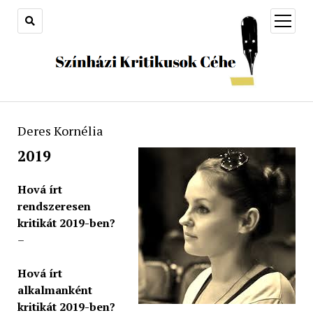
open
menu
Deres Kornélia
2019
Hová írt
rendszeresen
kritikát 2019-ben?
–
Hová írt
alkalmanként
kritikát 2019-ben?