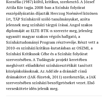
Kornélia (1987) költő, kritikus, szerkesztő. A József
Attila Kör tagja. 2008-ban a Színház folyóirat
esszépályázatán díjazták Herczog Noémivel közösen
írt, TÁP Színházról szóló tanulmányukat, azóta
jelennek meg színházi tárgyú írásai. Angol szakos
diplomáját az ELTE-BTK-n szerezte meg, jelenleg
ugyanitt magyar szakon végzős hallgató, a
Színháztudományi Program résztvevője. Részt vett a
2010-es színházi kritikus-kutatásban az OSZMI, a
Színházi Kritikusok Céhe és a Színház folyóirat
szervezésében. A Tudásgyár projekt keretében
meghívott előadóként színházesztétikát tanított
középiskolásoknak. Az Add ide a drámád! című
drámakötet (JAK-füzetek, 2011) szerkesztője, a JAK
szervezésében színházi beszélgetéseket vezet. Első
verseskötete idén jelenik meg.