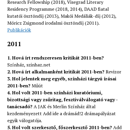
Research Fellowship (2018), Visegrad Literary
Residency Programme (2018, 2014), DAAD fiatal
kutatói ösztöndíj (2013), Makói Medáliák-díj (2012),
Móricz Zsigmond irodalmi ösztöndíj (2011).
Publikációk
2011
1. Hová írt rendszeresen kritikát 2011-ben?
Színház, szinhaz.net
2. Hová írt alkalmanként kritikát 2011-ben?
Revizor
3. Hol jelentek meg egyéb, színházi tárgyú írásai
2011-ben?
Műút
4. Hol volt 2011-ben színházi kuratóriumi,
bizottsági vagy zsűritag, fesztiválválogató vagy -
tanácsadó?
A JAK és Merlin Színház által
kezdeményezett Add ide a drámád!2 drámapályázat
egyik válogatója.
5. Hol volt szerkesztő, főszerkesztő 2011-ben?
Add