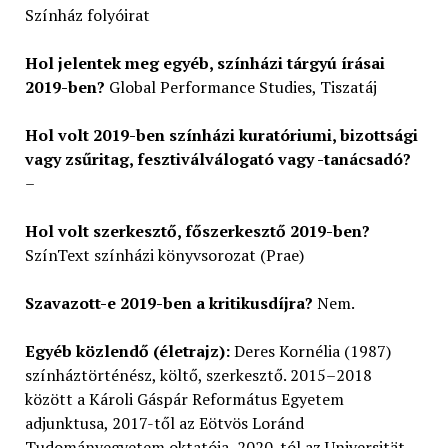
Színház folyóirat
Hol jelentek meg egyéb, színházi tárgyú írásai
2019-ben?
Global Performance Studies, Tiszatáj
Hol volt 2019-ben színházi kuratóriumi, bizottsági
vagy zsűritag, fesztiválválogató vagy -tanácsadó?
–
Hol volt szerkesztő, főszerkesztő 2019-ben?
SzínText színházi könyvsorozat (Prae)
Szavazott-e 2019-ben a kritikusdíjra?
Nem.
Egyéb közlendő (életrajz):
Deres Kornélia (1987)
színháztörténész, költő, szerkesztő. 2015–2018
között a Károli Gáspár Református Egyetem
adjunktusa, 2017-től az Eötvös Loránd
Tudományegyetem oktatója, 2020-tól az Universität