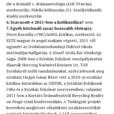
ide a drámád! c. drámaantológia (JAK-Prae.hu)
szerkesztője; Fidelio különszám (31. Szníikritikusdíj-
átadó) szerkesztője
6. Szavazott-e 2011-ben a kritikusdíjra?
nem
7. Egyéb közlendő (azaz hosszabb életrajz):
Deres Kornélia (1987) költő, kritikus, szerkesztő. Az
ELTE magyar és angol szakjain végzett, 2011-től
ugyanitt az Irodalomtudományi Doktori Iskola
ösztöndíjas hallgatója. A József Attila Kör elnökségi
tagja. 2008-ban a Színház folyóirat esszépályázatán
díjazták Herczog Noémivel közösen írt, TÁP
Színházról szóló tanulmányukat, azóta jelennek meg
színházi tárgyú írásai. Részt vett a 2010-es színházi
kritikus-kutatásban az OSZMI, a Színházi Kritikusok
Céhe és a Színház folyóirat szervezésében; valamint
2011-ben a Kortárs Drámafesztivál Recycling Reality
on Stage című konferenciáján. A Tudásgyár projekt
keretében meghívott előadóként színházesztétikát
tanított középiskolásoknak. A JAK szervezésében