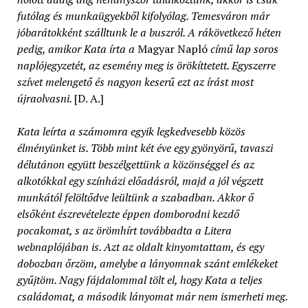
futólag és munkaügyekből kifolyólag. Temesváron már
jóbarátokként szálltunk le a buszról. A rákövetkező héten
pedig, amikor Kata írta a
Magyar Napló
című lap soros
naplójegyzetét, az esemény meg is örökíttetett. Egyszerre
szívet melengető és nagyon keserű ezt az írást most
újraolvasni.
[D. A.]
Kata leírta a számomra egyik legkedvesebb közös
élményünket is. Több mint két éve egy gyönyörű, tavaszi
délutánon együtt beszélgettünk a közönséggel és az
alkotókkal egy színházi előadásról, majd a jól végzett
munkától felöltődve leültünk a szabadban. Akkor ő
elsőként észrevételezte éppen domborodni kezdő
pocakomat, s az örömhírt továbbadta a Litera
webnaplójában is. Azt az oldalt kinyomtattam, és egy
dobozban őrzöm, amelybe a lányomnak szánt emlékeket
gyűjtöm. Nagy fájdalommal tölt el, hogy Kata a teljes
családomat, a második lányomat már nem ismerheti meg.