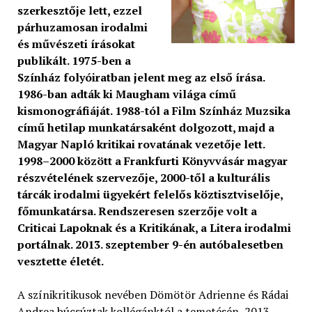
szerkesztője lett, ezzel
párhuzamosan irodalmi
és művészeti írásokat
publikált. 1975-ben a
Színház folyóiratban jelent meg az első írása.
1986-ban adták ki Maugham világa című
kismonográfiáját. 1988-tól a Film Színház Muzsika
című hetilap munkatársaként dolgozott, majd a
Magyar Napló kritikai rovatának vezetője lett.
1998–2000 között a Frankfurti Könyvvásár magyar
részvételének szervezője, 2000-től a kulturális
tárcák irodalmi ügyekért felelős köztisztviselője,
főmunkatársa. Rendszeresen szerzője volt a
Criticai Lapoknak és a Kritikának, a Litera irodalmi
portálnak. 2013. szeptember 9-én autóbalesetben
vesztette életét.
A színikritikusok nevében Dömötör Adrienne és Rádai
Andrea búcsúztak kollégánktól a temetésén, 2013.