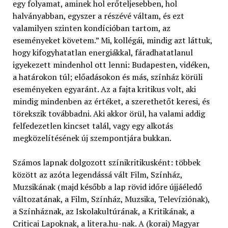
egy folyamat, aminek hol erőteljesebben, hol
halványabban, egyszer a részévé váltam, és ezt
valamilyen szinten kondícióban tartom, az
eseményeket követem.” Mi, kollégái, mindig azt láttuk,
hogy kifogyhatatlan energiákkal, fáradhatatlanul
igyekezett mindenhol ott lenni: Budapesten, vidéken,
a határokon túl; előadásokon és más, színház körüli
eseményeken egyaránt. Az a fajta kritikus volt, aki
mindig mindenben az értéket, a szerethetőt keresi, és
törekszik továbbadni. Aki akkor örül, ha valami addig
felfedezetlen kincset talál, vagy egy alkotás
megközelítésének új szempontjára bukkan.
Számos lapnak dolgozott színikritikusként: többek
között az azóta legendássá vált Film, Színház,
Muzsikának (majd később a lap rövid időre újjáéledő
változatának, a Film, Színház, Muzsika, Televíziónak),
a Színháznak, az Iskolakultúrának, a Kritikának, a
Criticai Lapoknak, a
litera.hu-nak
. A (korai) Magyar