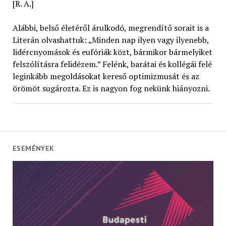
[R. A.]
Alábbi, belső életéről árulkodó, megrendítő sorait is a
Literán olvashattuk: „Minden nap ilyen vagy ilyenebb,
lidércnyomások és eufóriák közt, bármikor bármelyiket
felszólításra felidézem.” Felénk, barátai és kollégái felé
leginkább megoldásokat kereső optimizmusát és az
örömöt sugározta. Ez is nagyon fog nekünk hiányozni.
ESEMÉNYEK