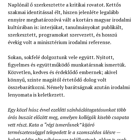
Naplónál ő szerkesztette a kritikai rovatot. Kettős
szakmai identitással élt, hiszen jelenléte legalább
ennyire meghatározóvá vált a kortárs magyar irodalmi
kultúrában is: interjúkat, tanulmányokat publikált,
szerkesztett, programokat szervezett, és hosszú
évekig volt a minisztérium irodalmi referense.
Sokan, sokfelé dolgoztunk vele együtt. Nyitott,
figyelmes és együttműködő munkatársnak ismertük.
Közvetlen, kedves és érdeklődő embernek; akivel
könnyű, szinte magától értetődő dolog volt
összebarátkozni. Némely barátságnak azután irodalmi
lenyomata is keletkezett.
Egy közel húsz évvel ezelőtti színházlátogatásunkat több
órás buszút előzött
meg, amelyen kollégák kisebb csapata
vett részt. Kata a “régi ismerősnek” kijáró
természetességgel telepedett le a szomszédos ülésre —
holott addig alig néhányszor találkoztunk, akkor is csak