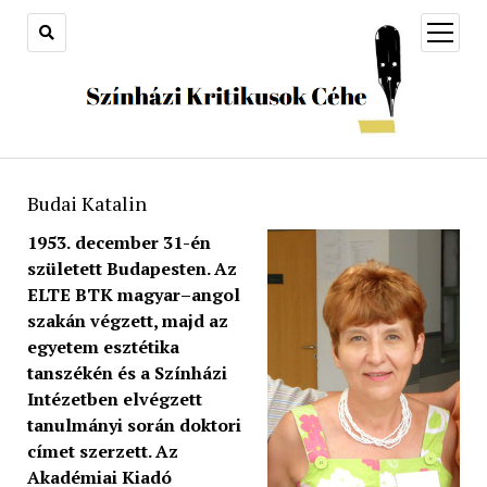
open
menu
Budai Katalin
1953.
december 31-én
született Budapesten. Az
ELTE BTK magyar–angol
szakán végzett, majd az
egyetem esztétika
tanszékén és a Színházi
Intézetben elvégzett
tanulmányi során doktori
címet szerzett. Az
Akadémiai Kiadó