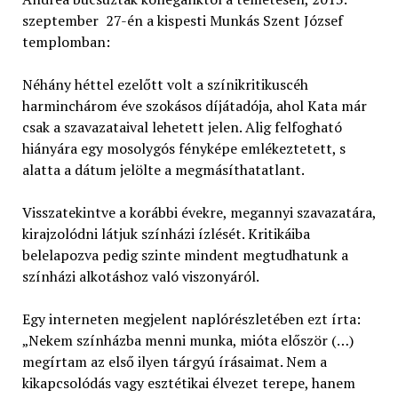
szeptember 27-én a kispesti Munkás Szent József
templomban:
Néhány héttel ezelőtt volt a színikritikuscéh
harminchárom éve szokásos díjátadója, ahol Kata már
csak a szavazataival lehetett jelen. Alig felfogható
hiányára egy mosolygós fényképe emlékeztetett, s
alatta a dátum jelölte a megmásíthatatlant.
Visszatekintve a korábbi évekre, megannyi szavazatára,
kirajzolódni látjuk színházi ízlését. Kritikáiba
belelapozva pedig szinte mindent megtudhatunk a
színházi alkotáshoz való viszonyáról.
Egy interneten megjelent naplórészletében ezt írta:
„Nekem színházba menni munka, mióta először (…)
megírtam az első ilyen tárgyú írásaimat. Nem a
kikapcsolódás vagy esztétikai élvezet terepe, hanem