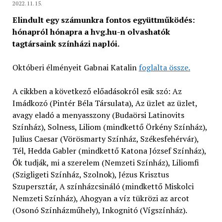
2022.11.15.
Elindult egy számunkra fontos együttműködés:
hónapról hónapra a hvg.hu-n olvashatók
tagtársaink színházi naplói.
Októberi élményeit Gabnai Katalin
foglalta össze.
A cikkben a következő előadásokról esik szó: Az
Imádkozó (Pintér Béla Társulata), Az üzlet az üzlet,
avagy eladó a menyasszony (Budaörsi Latinovits
Színház), Solness, Liliom (mindkettő Örkény Színház),
Julius Caesar (Vörösmarty Színház, Székesfehérvár),
Tél, Hedda Gabler (mindkettő Katona József Színház),
Ők tudják, mi a szerelem (Nemzeti Színház), Liliomfi
(Szigligeti Színház, Szolnok), Jézus Krisztus
Szupersztár, A színházcsináló (mindkettő Miskolci
Nemzeti Színház), Ahogyan a víz tükrözi az arcot
(Osonó Színházműhely), Inkognitó (Vígszínház).