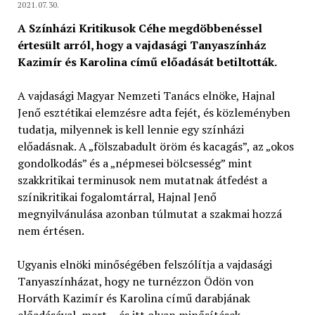
2021.07.30.
A Színházi Kritikusok Céhe megdöbbenéssel
értesült arról, hogy a vajdasági Tanyaszínház
Kazimír és Karolina című előadását betiltották.
A vajdasági Magyar Nemzeti Tanács elnöke, Hajnal
Jenő esztétikai elemzésre adta fejét, és közleményben
tudatja, milyennek is kell lennie egy színházi
előadásnak. A „fölszabadult öröm és kacagás”, az „okos
gondolkodás” és a „népmesei bölcsesség” mint
szakkritikai terminusok nem mutatnak átfedést a
színikritikai fogalomtárral, Hajnal Jenő
megnyilvánulása azonban túlmutat a szakmai hozzá
nem értésen.
Ugyanis elnöki minőségében felszólítja a vajdasági
Tanyaszínházat, hogy ne turnézzon Ödön von
Horváth Kazimír és Karolina című darabjának
előadásával, mert… és itt olyan minősítések