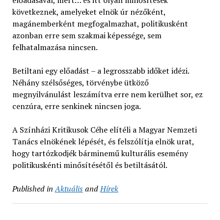
következnek, amelyeket elnök úr nézőként,
magánemberként megfogalmazhat, politikusként
azonban erre sem szakmai képessége, sem
felhatalmazása nincsen.
Betiltani egy előadást – a legrosszabb időket idézi.
Néhány szélsőséges, törvénybe ütköző
megnyilvánulást leszámítva erre nem kerülhet sor, ez
cenzúra, erre senkinek nincsen joga.
A Színházi Kritikusok Céhe elítéli a Magyar Nemzeti
Tanács elnökének lépését, és felszólítja elnök urat,
hogy tartózkodjék bárminemű kulturális esemény
politikuskénti minősítésétől és betiltásától.
Published in
Aktuális
and
Hírek