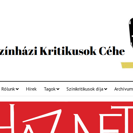
Rólunk
Hírek
Tagok
Színikritikusok díja
Archívum