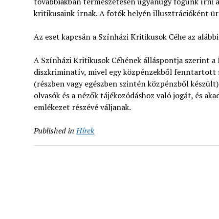
továbbiakban természetesen ugyanúgy fogunk írni a N
kritikusaink írnak. A fotók helyén illusztrációként ü
Az eset kapcsán a Színházi Kritikusok Céhe az alábbi
A Színházi Kritikusok Céhének álláspontja szerint a
diszkriminatív, mivel egy közpénzekből fenntartott 
(részben vagy egészben szintén közpénzből készült) 
olvasók és a nézők tájékozódáshoz való jogát, és aka
emlékezet részévé váljanak.
Published in
Hírek