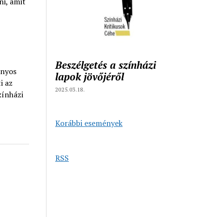
ni, amit
Beszélgetés a színházi
onyos
lapok jövőjéről
i az
2025.03.18.
zínházi
Korábbi események
RSS