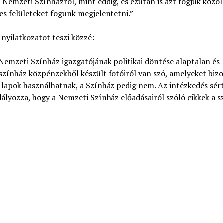
emzeti Színházról, mint eddig, és ezután is azt fogjuk közöl
res felületeket fogunk megjelentetni.”
 nyilatkozatot teszi közzé:
 Nemzeti Színház igazgatójának politikai döntése alaptalan és
színház közpénzekből készült fotóiról van szó, amelyeket biz
lapok használhatnak, a Színház pedig nem. Az intézkedés sért
dályozza, hogy a Nemzeti Színház előadásairól szóló cikkek a s