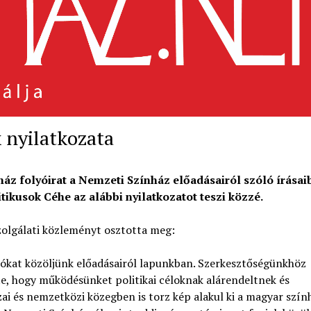
 nyilatkozata
áz folyóirat a Nemzeti Színház előadásairól szóló írásai
tikusok Céhe az alábbi nyilatkozatot teszi közzé.
zolgálati közleményt osztotta meg:
tókat közöljünk előadásairól lapunkban. Szerkesztőségünkhöz
tte, hogy működésünket politikai céloknak alárendeltnek és
ai és nemzetközi közegben is torz kép alakul ki a magyar szín