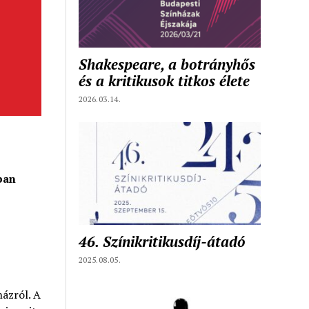
Shakespeare, a botrányhős
és a kritikusok titkos élete
2026.03.14.
ban
46. Színikritikusdíj-átadó
2025.08.05.
házról. A