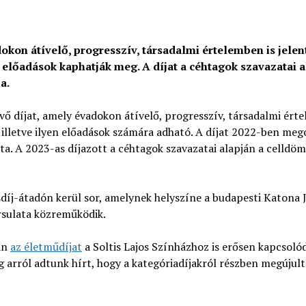
okon átívelő, progresszív, társadalmi értelemben is jelen
 előadások kaphatják meg. A díjat a céhtagok szavazatai 
a.
vő díjat, amely évadokon átívelő, progresszív, társadalmi ért
 illetve ilyen előadások számára adható. A díjat 2022-ben meg
ta. A 2023-as díjazott a céhtagok szavazatai alapján a celldöm
sdíj-átadón kerül sor, amelynek helyszíne a budapesti Katona 
ársulata közreműködik.
an
az életműdíjat
a Soltis Lajos Színházhoz is erősen kapcsoló
 arról adtunk hírt, hogy a kategóriadíjakról részben megújult