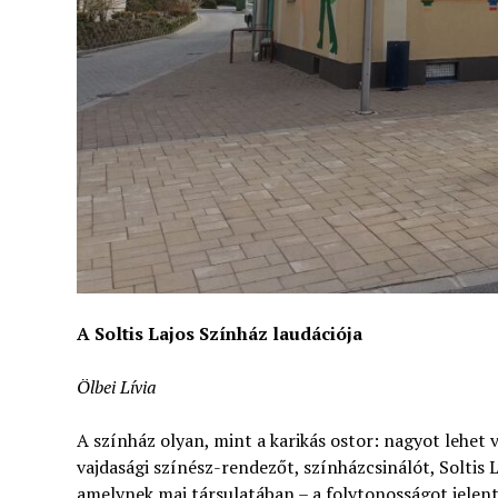
A Soltis Lajos Színház laudációja
Ölbei Lívia
A színház olyan, mint a karikás ostor: nagyot lehet 
vajdasági színész-rendezőt, színházcsinálót, Soltis L
amelynek mai társulatában – a folytonosságot jelen