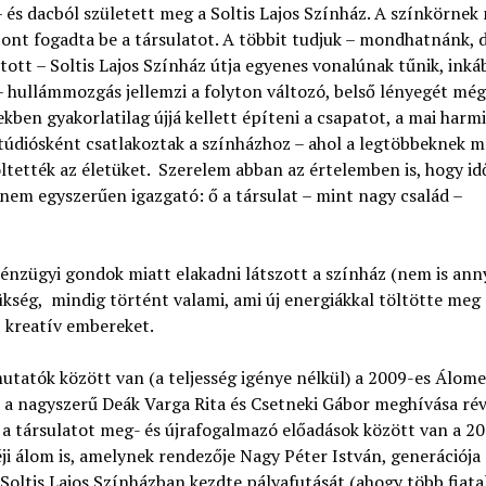
– és dacból született meg a Soltis Lajos Színház. A színkörnek
ont fogadta be a társulatot. A többit tudjuk – mondhatnánk, 
ott – Soltis Lajos Színház útja egyenes vonalúnak tűnik, inká
– hullámmozgás jellemzi a folyton változó, belső lényegét még
ekben gyakorlatilag újjá kellett építeni a csapatot, a mai harm
túdiósként csatlakoztak a színházhoz – ahol a legtöbbeknek mo
föltették az életüket. Szerelem abban az értelemben is, hogy i
nem egyszerűen igazgató: ő a társulat – mint nagy család –
pénzügyi gondok miatt elakadni látszott a színház (nem is ann
zükség, mindig történt valami, ami új energiákkal töltötte meg 
, kreatív embereket.
mutatók között van (a teljesség igénye nélkül) a 2009-es Álome
 a nagyszerű Deák Varga Rita és Csetneki Gábor meghívása rév
e a társulatot meg- és újrafogalmazó előadások között van a 2
ji álom is, amelynek rendezője Nagy Péter István, generációja
 Soltis Lajos Színházban kezdte pályafutását (ahogy több fiatal