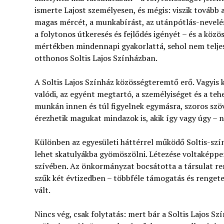
ismerte Lajost személyesen, és mégis: viszik tovább a
magas mércét, a munkabírást, az utánpótlás-nevelést
a folytonos útkeresés és fejlődés igényét – és a köz
mértékben mindennapi gyakorlattá, sehol nem telje
otthonos Soltis Lajos Színházban.
A Soltis Lajos Színház közösségteremtő erő. Vagyis
valódi, az egyént megtartó, a személyiséget és a te
munkán innen és túl figyelnek egymásra, szoros szöv
érezhetik magukat mindazok is, akik így vagy úgy –
Különben az egyesületi háttérrel működő Soltis-szín
lehet skatulyákba gyömöszölni. Létezése voltaképpen
szívében. Az önkormányzat bocsátotta a társulat ren
szűk két évtizedben – többféle támogatás és rengeteg
vált.
Nincs vég, csak folytatás: mert bár a Soltis Lajos S