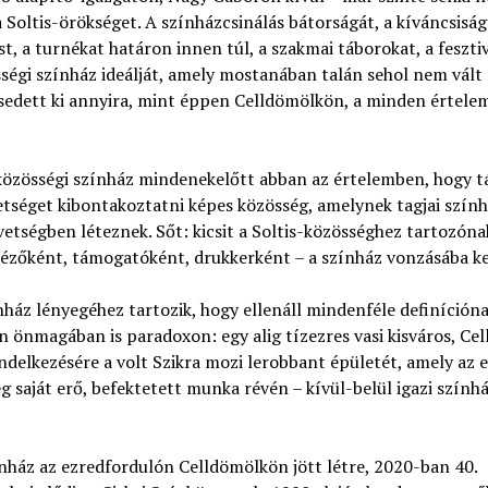
 Soltis-örökséget. A színházcsinálás bátorságát, a kíváncsiság
, a turnékat határon innen túl, a szakmai táborokat, a fesztiv
össégi színház ideálját, amely mostanában talán sehol nem vált
sedett ki annyira, mint éppen Celldömölkön, a minden értel
 közösségi színház mindenekelőtt abban az értelemben, hogy t
hetséget kibontakoztatni képes közösség, amelynek tagjai szính
etségben léteznek. Sőt: kicsit a Soltis-közösséghez tartozóna
 nézőként, támogatóként, drukkerként – a színház vonzásába k
ház lényegéhez tartozik, hogy ellenáll mindenféle definíción
 önmagában is paradoxon: egy alig tízezres vasi kisváros, Ce
delkezésére a volt Szikra mozi lerobbant épületét, amely az 
 saját erő, befektetett munka révén – kívül-belül igazi szính
zínház az ezredfordulón Celldömölkön jött létre, 2020-ban 40.