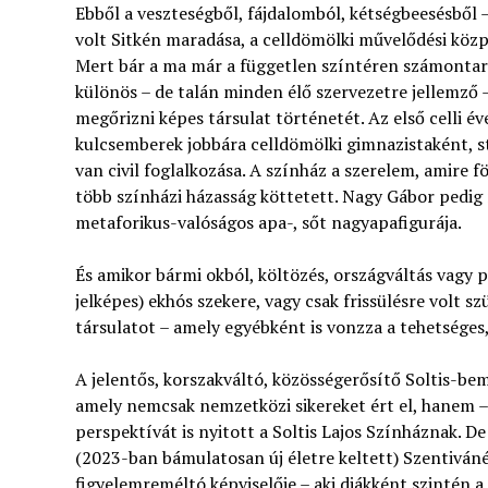
Ebből a veszteségből, fájdalomból, kétségbeesésből 
volt Sitkén maradása, a celldömölki művelődési közp
Mert bár a ma már a független színtéren számontart
különös – de talán minden élő szervezetre jellemző 
megőrizni képes társulat történetét. Az első celli év
kulcsemberek jobbára celldömölki gimnazistaként, s
van civil foglalkozása. A színház a szerelem, amire 
több színházi házasság köttetett. Nagy Gábor pedig 
metaforikus-valóságos apa-, sőt nagyapafigurája.
És amikor bármi okból, költözés, országváltás vagy 
jelképes) ekhós szekere, vagy csak frissülésre volt s
társulatot – amely egyébként is vonzza a tehetséges
A jelentős, korszakváltó, közösségerősítő Soltis-be
amely nemcsak nemzetközi sikereket ért el, hanem –
perspektívát is nyitott a Soltis Lajos Színháznak. D
(2023-ban bámulatosan új életre keltett) Szentiváné
figyelemreméltó képviselője – aki diákként szintén a