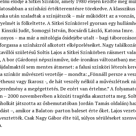
elmi elődje a Sitkei Színkör, amely 1980 elején kezdte meg mű
atosabban a színházi értékteremtésre törekedve. A klasszikus 
ka után szaladtak a színjátszók – már működött az a vonzás,
yelmét is fölkeltette. A Sitkei Színkörrel gyorsan egy hullámh
 Kinszki Judit, Somogyi István, Bocsárdi László, Katona Imre.
izonyos – ma már a mitológia ősidejébe utalt – bagi táborozáso
forgassa a színházról alkotott elképzeléseiket. Nagy találkozá
villói születésű Soltis Lajos a Sitkei Színkörben ráismert val
e, A bor (Gárdonyi népszínműve, üde-ironikus változatban) me
ájdalmaktól sem mentes átmenet: a falusi színköri létezés ker
 a színkör művészeti vezetője – mondta: „Fönnáll persze a ves
eusz vagy Ikarosz -, de hát veszély nélkül a művészlétnek nin
 végeredmény a megégettetés. De ezért van értelme.” A folyama
 – 2000 novemberében a közúti tragédia akasztotta meg. Solt
Miholkát játszotta az ősbemutatóban Jordán Tamás oldalán) ha
dást –, amikor a Balaton-parton baleset érte őket. Lajos vezet
vesztették. Csak Nagy Gábor élte túl, súlyos sérüléseket szenv
.