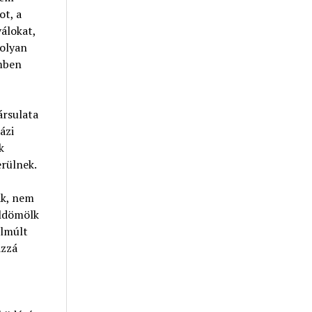
ot, a
álokat,
 olyan
emben
ársulata
ázi
k
erülnek.
ak, nem
lldömölk
elmúlt
ázzá