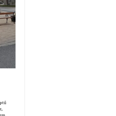
éptű
z,
nem