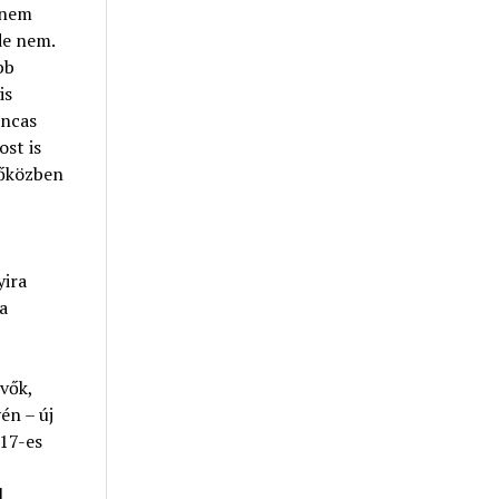
 nem
de nem.
bb
is
incas
st is
dőközben
yira
a
vők,
én – új
017-es
,