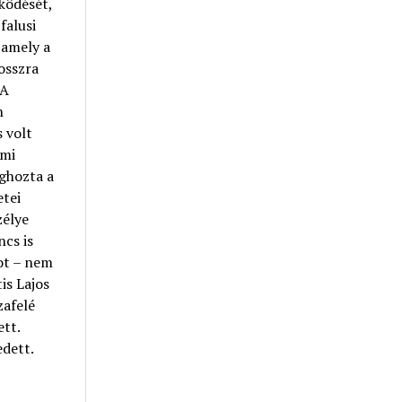
ködését,
falusi
 amely a
osszra
 A
n
s volt
ami
ghozta a
etei
zélye
cs is
tot – nem
is Lajos
zafelé
ett.
edett.