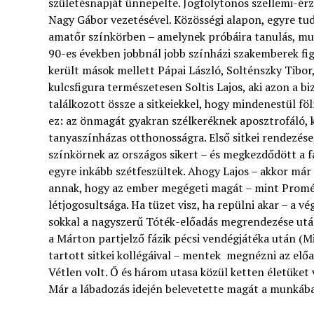
születésnapját ünnepelte. Jogfolytonos szellemi-érz
Nagy Gábor vezetésével. Közösségi alapon, egyre tud
amatőr színkörben – amelynek próbáira tanulás, mun
90-es években jobbnál jobb színházi szakemberek fig
került mások mellett Pápai László, Solténszky Tibor,
kulcsfigura természetesen Soltis Lajos, aki azon a b
találkozott össze a sitkeiekkel, hogy mindenestül föl
ez: az önmagát gyakran szélkeréknek aposztrofáló, ka
tanyaszínházas otthonosságra. Első sitkei rendezés
színkörnek az országos sikert – és megkezdődött a f
egyre inkább szétfeszültek. Ahogy Lajos – akkor már
annak, hogy az ember megégeti magát – mint Prométh
létjogosultsága. Ha tüzet visz, ha repülni akar – a
sokkal a nagyszerű Tóték-előadás megrendezése után
a Márton partjelző fázik pécsi vendégjátéka után (
tartott sitkei kollégáival – mentek megnézni az előa
Vétlen volt. Ő és három utasa közül ketten életüket 
Már a lábadozás idején belevetette magát a munkába