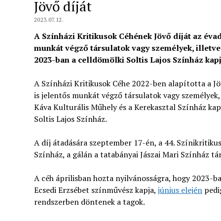
Jövő díját
2023.07.12.
A Színházi Kritikusok Céhének Jövő díját az évad
munkát végző társulatok vagy személyek, illetve
2023-ban a celldömölki Soltis Lajos Színház kapj
A Színházi Kritikusok Céhe 2022-ben alapította a Jö
is jelentős munkát végző társulatok vagy személyek,
Káva Kulturális Műhely és a Kerekasztal Színház kap
Soltis Lajos Színház.
A díj átadására szeptember 17-én, a 44. Színikritiku
Színház, a gálán a tatabányai Jászai Mari Színház t
A céh áprilisban hozta nyilvánosságra, hogy 2023-b
Ecsedi Erzsébet színművész kapja,
június elején
pedig
rendszerben döntenek a tagok.