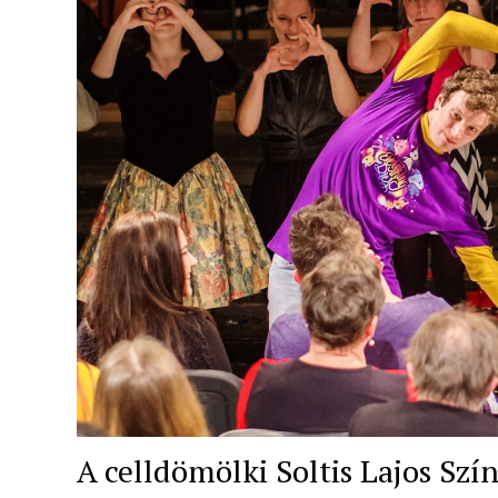
A celldömölki Soltis Lajos Szí