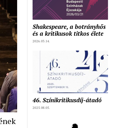
Shakespeare, a botrányhős
és a kritikusok titkos élete
2026.03.14.
46. Színikritikusdíj-átadó
2025.08.05.
hének