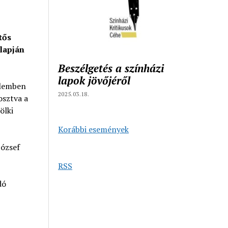
tős
alapján
Beszélgetés a színházi
lapok jövőjéről
elemben
2025.03.18.
osztva a
ölki
Korábbi események
József
RSS
dó