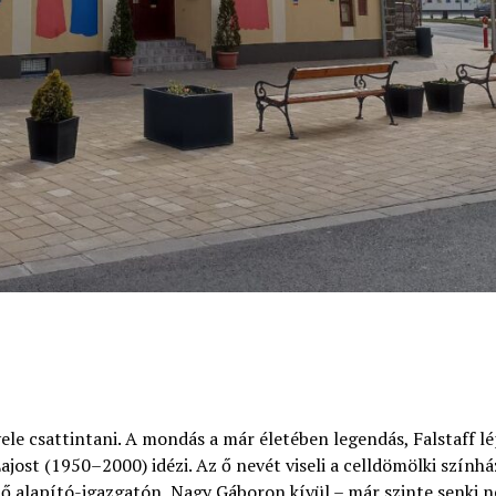
vele csattintani. A mondás a már életében legendás, Falstaff l
ajost (1950–2000) idézi. Az ő nevét viseli a celldömölki színhá
tő alapító-igazgatón, Nagy Gáboron kívül – már szinte senki 