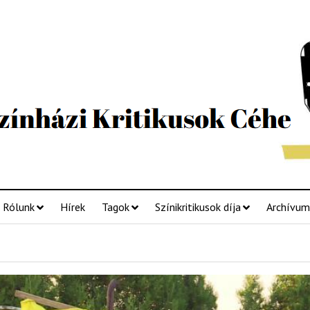
Rólunk
Hírek
Tagok
Színikritikusok díja
Archívum