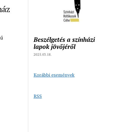
ház
mű
Beszélgetés a színházi
lapok jövőjéről
2025.03.18.
Korábbi események
RSS