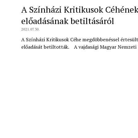
A Színházi Kritikusok Céhének
előadásának betiltásáról
2021.07.30.
A Színházi Kritikusok Céhe megdöbbenéssel értesült
előadását betiltották. A vajdasági Magyar Nemzeti