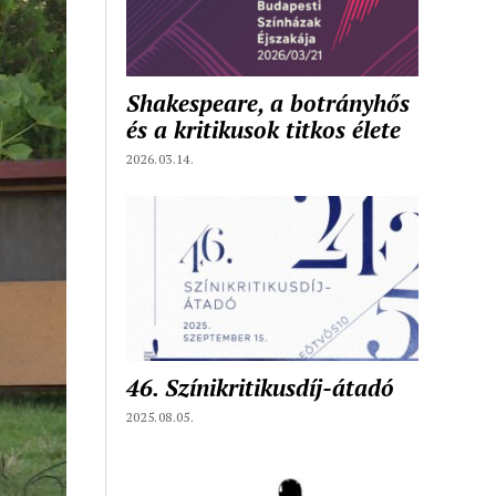
Shakespeare, a botrányhős
és a kritikusok titkos élete
2026.03.14.
46. Színikritikusdíj-átadó
2025.08.05.